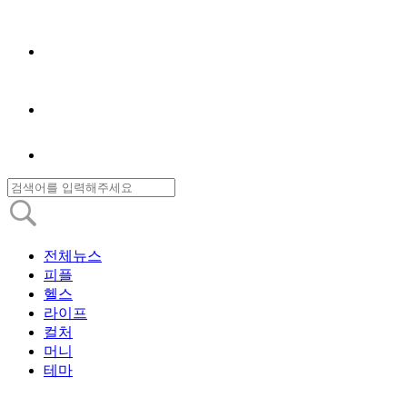
전체뉴스
피플
헬스
라이프
컬처
머니
테마