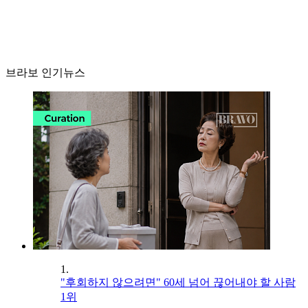
브라보 인기뉴스
1.
"후회하지 않으려면" 60세 넘어 끊어내야 할 사람
1위