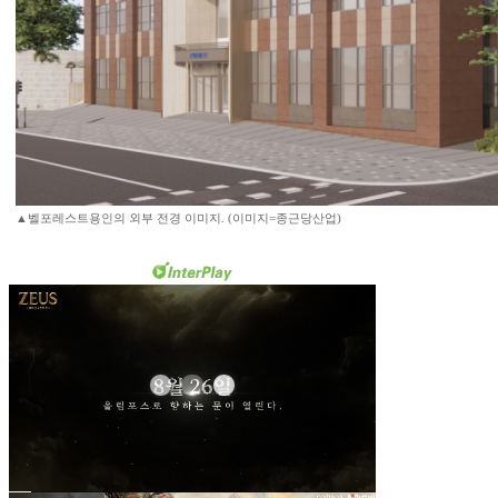
▲벨포레스트용인의 외부 전경 이미지. (이미지=종근당산업)