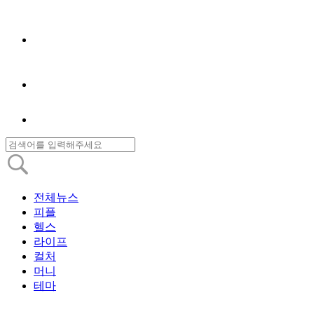
전체뉴스
피플
헬스
라이프
컬처
머니
테마