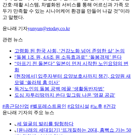
간호·재활 시스템, 차별화된 서비스를 통해 어르신과 가족 모
두가 만족할 수 있는 시니어케어 환경을 만들어 나갈 것”이라
고 말했다.
윤나래 기자
yunyun@etoday.co.kr
관련 뉴스
고령화 된 한국 사회, ‘건강노화 넘어 존엄한 삶’ 논의
“돌봄 1조 원, 4.6조 원 소득효과로” ‘돌봄경제’ 뜬다
“아프기 전 돌본다” 일본이 먼저 시작한 노인요양의 변
화
[현장에서] 입주자부터 요양보호사까지 챙긴, 요양원 새
모델 ‘쏠라체 홈 미사’
독거노인의 돌봄 공백 메꿀 ‘생활동반자법’
도심 자투리땅까지 쓴다 밑그림 나온 '영끌 공급'
#종근당산업
#벨포레스트용인
#요양시설
#노후
#건강
윤나래 기자의 주요 뉴스
⌞
세 얼굴의 발리를 탐험하다
⌞
[윤나래의 세대읽기] ‘뜨개질하는 20대, 흠뻑쇼 가는 50