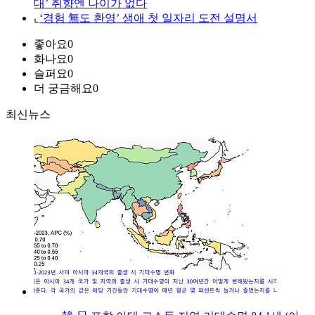
대’ 취향엔 나이가 없다
⌞
‘경험 無도 환영’ 생애 첫 일자리 도전 설명서
좋아요
0
화나요
0
슬퍼요
0
더 궁금해요
0
최신뉴스