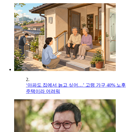
2.
‘아파도 집에서 늙고 싶어…’ 고령 가구 40% 노후
주택이라 어려워