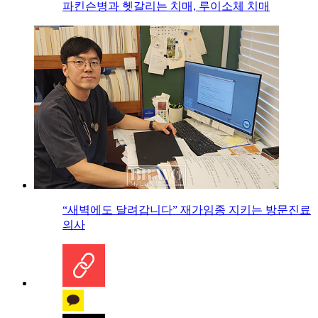
파킨슨병과 헷갈리는 치매, 루이소체 치매
“새벽에도 달려갑니다” 재가임종 지키는 방문진료
의사