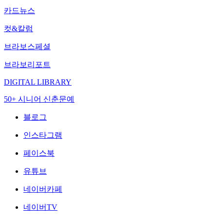
카드뉴스
컷&칼럼
브라보스페셜
브라보리포트
DIGITAL LIBRARY
50+ 시니어 신춘문예
블로그
인스타그램
페이스북
유튜브
네이버카페
네이버TV