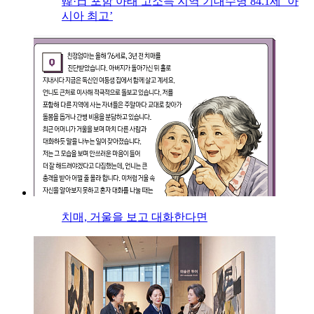
韓·日 포함 아태 고소득 지역 기대수명 84.1세 ‘아
시아 최고’
치매, 거울을 보고 대화한다면