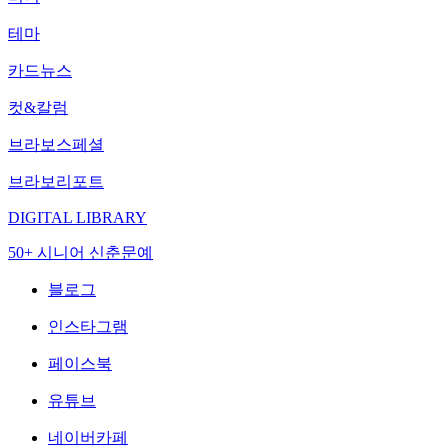
테마
카드뉴스
컷&칼럼
브라보스페셜
브라보리포트
DIGITAL LIBRARY
50+ 시니어 신춘문예
블로그
인스타그램
페이스북
유튜브
네이버카페