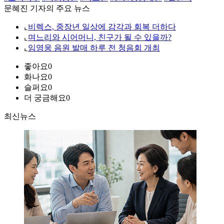
문혜진 기자의 주요 뉴스
⌞
비렉스, 중장년 일상에 감각과 회복 더하다
⌞
며느리와 시어머니, 친구가 될 수 있을까?
⌞
임영웅 음원 발매 하루 전 청음회 개최
좋아요
0
화나요
0
슬퍼요
0
더 궁금해요
0
최신뉴스