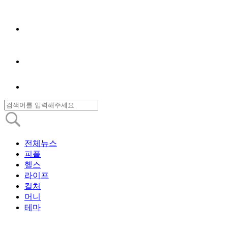
전체뉴스
피플
헬스
라이프
컬처
머니
테마