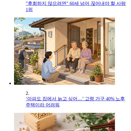
"후회하지 않으려면" 60세 넘어 끊어내야 할 사람
1위
2.
‘아파도 집에서 늙고 싶어…’ 고령 가구 40% 노후
주택이라 어려워