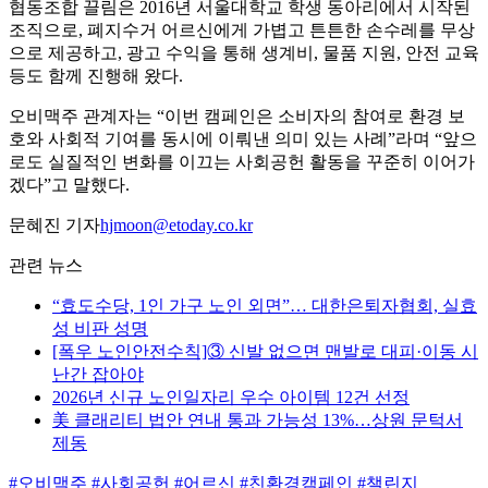
협동조합 끌림은 2016년 서울대학교 학생 동아리에서 시작된
조직으로, 폐지수거 어르신에게 가볍고 튼튼한 손수레를 무상
으로 제공하고, 광고 수익을 통해 생계비, 물품 지원, 안전 교육
등도 함께 진행해 왔다.
오비맥주 관계자는 “이번 캠페인은 소비자의 참여로 환경 보
호와 사회적 기여를 동시에 이뤄낸 의미 있는 사례”라며 “앞으
로도 실질적인 변화를 이끄는 사회공헌 활동을 꾸준히 이어가
겠다”고 말했다.
문혜진 기자
hjmoon@etoday.co.kr
관련 뉴스
“효도수당, 1인 가구 노인 외면”… 대한은퇴자협회, 실효
성 비판 성명
[폭우 노인안전수칙]③ 신발 없으면 맨발로 대피·이동 시
난간 잡아야
2026년 신규 노인일자리 우수 아이템 12건 선정
美 클래리티 법안 연내 통과 가능성 13%…상원 문턱서
제동
#오비맥주
#사회공헌
#어르신
#친환경캠페인
#챌린지