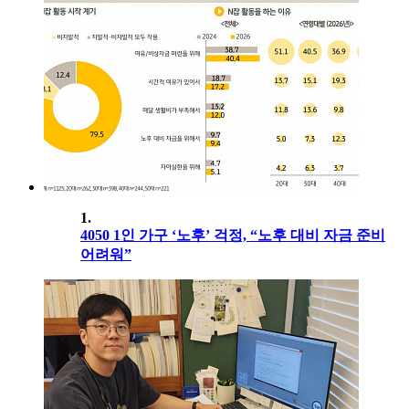
1.
4050 1인 가구 ‘노후’ 걱정, “노후 대비 자금 준비
어려워”