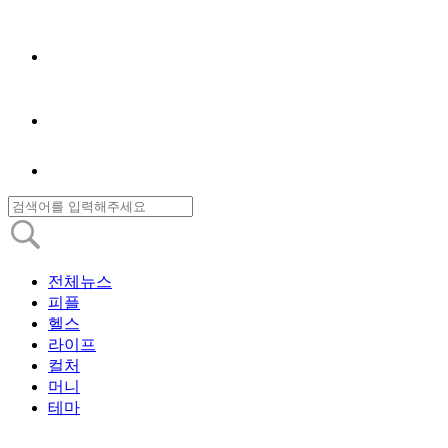
전체뉴스
피플
헬스
라이프
컬처
머니
테마