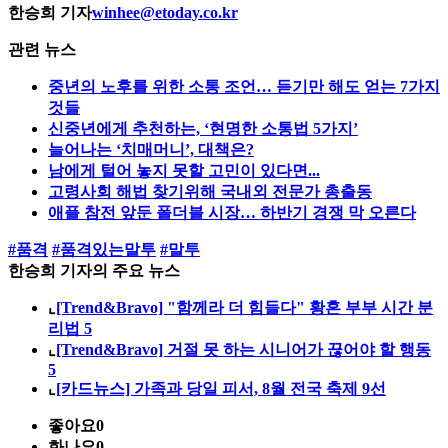
한승희 기자
winhee@etoday.co.kr
관련 뉴스
중년의 노후를 위한 소통 조언… 듣기만 해도 얻는 7가지
것들
신중년에게 추천하는, ‘현명한 소통법 5가지’
늘어나는 ‘치매머니’, 대책은?
남에게 털어 놓지 못할 고민이 있다면...
고령사회 해법 찾기위해 국내외 전문가 총출동
애플 참전 앞둔 폴더블 시장… 하반기 경쟁 막 오른다
#품격
#품격있는말투
#말투
한승희 기자의 주요 뉴스
⌞
[Trend&Bravo] "함께라 더 힘들다" 황혼 부부 시간 분
리법 5
⌞
[Trend&Bravo] 거절 못 하는 시니어가 끊어야 할 행동
5
⌞
[카드뉴스] 가족과 당일 피서, 8월 전국 축제 9선
좋아요
0
화나요
0