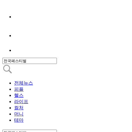
전체뉴스
피플
헬스
라이프
컬처
머니
테마