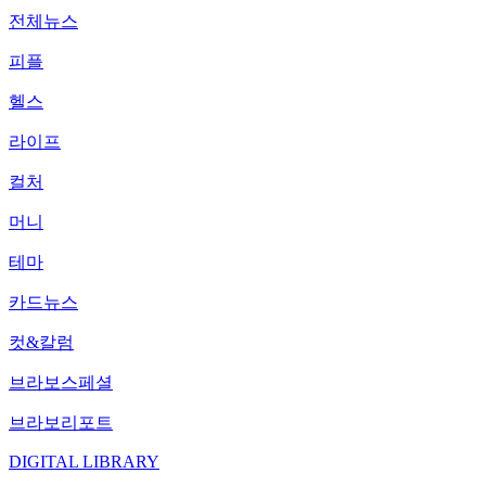
전체뉴스
피플
헬스
라이프
컬처
머니
테마
카드뉴스
컷&칼럼
브라보스페셜
브라보리포트
DIGITAL LIBRARY