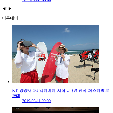
◀
1
▶
이투데이
KT, 양양서 '5G 액티비티' 시작…내년 전국 '페스티벌'로
확대
2019-08-11 09:00