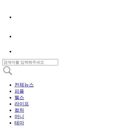
전체뉴스
피플
헬스
라이프
컬처
머니
테마