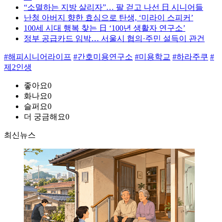
“소멸하는 지방 살리자”… 팔 걷고 나선 日 시니어들
난청 아버지 향한 효심으로 탄생, ‘미라이 스피커’
100세 시대 행복 찾는 日 ‘100년 생활자 연구소’
정부 공급카드 임박… 서울시 협의·주민 설득이 관건
#해피시니어라이프
#간호미용연구소
#미용학교
#하라주쿠
#
제2인생
좋아요
0
화나요
0
슬퍼요
0
더 궁금해요
0
최신뉴스