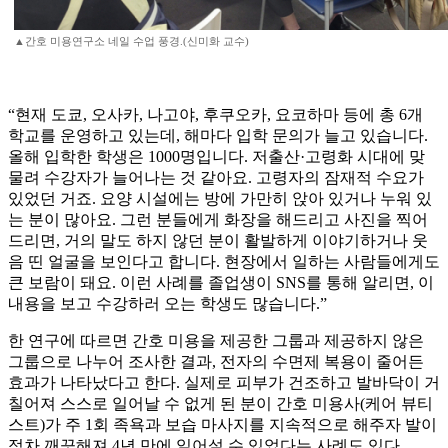
▲간호 미용연구소 네일 수업 풍경.(신미화 교수)
“현재 도쿄, 오사카, 나고야, 후쿠오카, 요코하마 등에 총 6개
학교를 운영하고 있는데, 해마다 입학 문의가 늘고 있습니다.
올해 입학한 학생은 1000명입니다. 저출산·고령화 시대에 맞
물려 수강자가 늘어나는 것 같아요. 고령자의 잠재적 수요가
있었던 거죠. 요양 시설에는 방에 가만히 앉아 있거나 누워 있
는 분이 많아요. 그런 분들에게 화장을 해드리고 사진을 찍어
드리면, 거의 말도 하지 않던 분이 활발하게 이야기하거나 웃
음 띤 얼굴을 보인다고 합니다. 현장에서 일하는 사람들에게도
큰 보람이 돼요. 이런 사례를 졸업생이 SNS를 통해 알리면, 이
내용을 보고 수강하러 오는 학생도 많습니다.”
한 연구에 따르면 간호 미용을 제공한 그룹과 제공하지 않은
그룹으로 나누어 조사한 결과, 전자의 수면제 복용이 줄어든
효과가 나타났다고 한다. 실제로 피부가 건조하고 발바닥이 거
칠어져 스스로 일어날 수 없게 된 분이 간호 미용사(케어 뷰티
스트)가 주 1회 족욕과 보습 마사지를 지속적으로 해주자 발이
점차 깨끗해져 4년 만에 일어설 수 있었다는 사례도 있다.