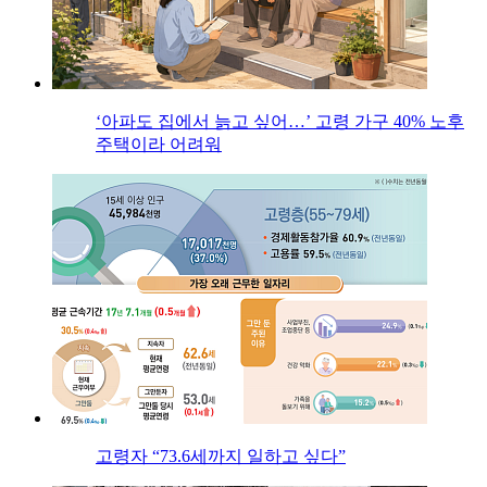
‘아파도 집에서 늙고 싶어…’ 고령 가구 40% 노후
주택이라 어려워
고령자 “73.6세까지 일하고 싶다”