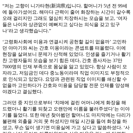
“저는 고향이 니가타현(新潟県)입니다. 할머니가 5년 전 99세
에 돌아가셨어요. 해마다 근력이 줄어 화장하는 시간이 갈수록
오래 걸리지만 그래도 열심히 치장하시는 모습을 보고, ‘여자
들은 나이와 상관없이 예뻐지고 싶다는 의식을 갖고 있구
나’라고 생각했습니다.”
‘고령화사회에 미용과 연결시켜 공헌할 길이 없을까’ 고민하
던 야마기와 씨는 간호 미용이라는 콘셉트를 떠올렸다. 이에
현장을 살펴보니 문제가 산적해 있었다. 인생을 즐기거나 활기
찬 고령자들의 모습을 보기 힘든 데다, 간호 종사자는 37만
7000명의 인재 부족으로 몸살을 앓고 있었다. 항상 사람이 모
자라고, 저임금인 데다 중노동이라며 직업 이미지도 부정적으
로 인식되고 있었다. 요양과 관련된 직업 이미지를 쇄신할 수
없을까 고민하다가 간호와 미용을 담당할 전문 인재를 양성해
야겠다고 결심했다.
그러던 중 지인으로부터 ‘치매에 걸린 어머니에게 화장을 해
드렸더니 활기를 되찾고 오랜만에 이름을 불러주셨다’는 이야
기를 들었다. 또한 매년 찾아뵙던 할머니도 마지막에는 다리가
불편해 외출을 거의 못 하셨지만 매일 시간을 들여 화장을 하
셨고, 무슨 일이 생기면 미용실에 가고 싶다고 말씀하셨다. ‘사