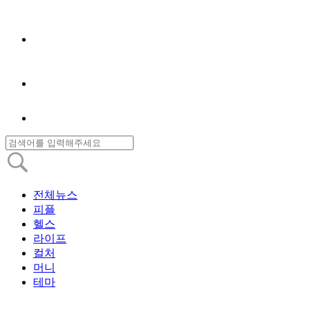
전체뉴스
피플
헬스
라이프
컬처
머니
테마