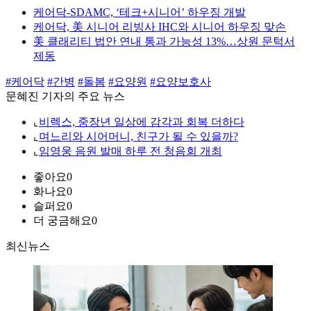
케어닥-SDAMC, ‘테크+시니어’ 하우징 개발
케어닥, 美 시니어 리빙사 IHC와 시니어 하우징 맞손
美 클래리티 법안 연내 통과 가능성 13%…상원 문턱서
제동
#케어닥
#간병
#돌봄
#요양원
#요양보호사
문혜진 기자의 주요 뉴스
⌞
비렉스, 중장년 일상에 감각과 회복 더하다
⌞
며느리와 시어머니, 친구가 될 수 있을까?
⌞
임영웅 음원 발매 하루 전 청음회 개최
좋아요
0
화나요
0
슬퍼요
0
더 궁금해요
0
최신뉴스