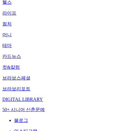
헬스
라이프
컬처
머니
테마
카드뉴스
컷&칼럼
브라보스페셜
브라보리포트
DIGITAL LIBRARY
50+ 시니어 신춘문예
블로그