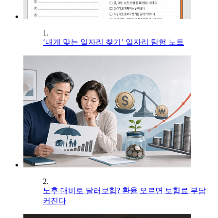
1.
‘내게 맞는 일자리 찾기’ 일자리 탐험 노트
2.
노후 대비로 달러보험? 환율 오르면 보험료 부담
커진다