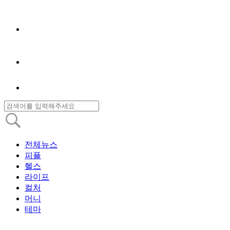
전체뉴스
피플
헬스
라이프
컬처
머니
테마