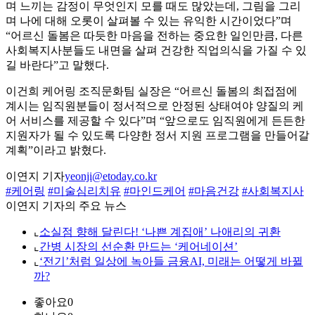
며 느끼는 감정이 무엇인지 모를 때도 많았는데, 그림을 그리
며 나에 대해 오롯이 살펴볼 수 있는 유익한 시간이었다”며
“어르신 돌봄은 따듯한 마음을 전하는 중요한 일인만큼, 다른
사회복지사분들도 내면을 살펴 건강한 직업의식을 가질 수 있
길 바란다”고 말했다.
이건희 케어링 조직문화팀 실장은 “어르신 돌봄의 최접점에
계시는 임직원분들이 정서적으로 안정된 상태여야 양질의 케
어 서비스를 제공할 수 있다”며 “앞으로도 임직원에게 든든한
지원자가 될 수 있도록 다양한 정서 지원 프로그램을 만들어갈
계획”이라고 밝혔다.
이연지 기자
yeonji@etoday.co.kr
#케어링
#미술심리치유
#마인드케어
#마음건강
#사회복지사
이연지 기자의 주요 뉴스
⌞
소실점 향해 달린다! ‘나쁜 계집애’ 나애리의 귀환
⌞
간병 시장의 선순환 만드는 ‘케어네이션’
⌞
‘전기’처럼 일상에 녹아들 금융AI, 미래는 어떻게 바뀔
까?
좋아요
0