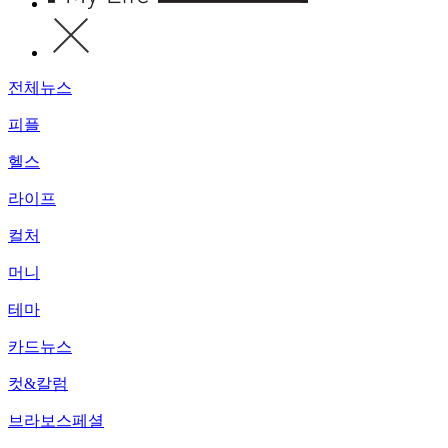
전체뉴스
피플
헬스
라이프
컬처
머니
테마
카드뉴스
컷&칼럼
브라보스페셜