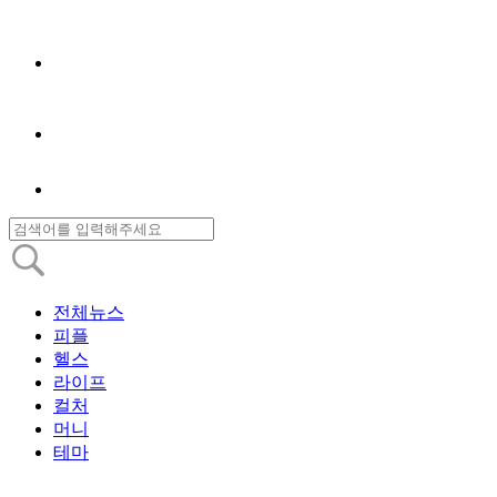
전체뉴스
피플
헬스
라이프
컬처
머니
테마