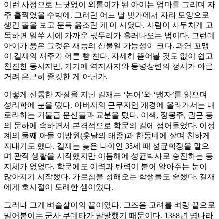
이런 사정으로 느닷없이 외톨이가 된 아이는 엄마를 그리며 자
주 훌쩍였을 수밖에. 그러던 어느 날 냇가에서 자라 모양으로
생긴 돌을 보고 문득 읊조린 게 이 시였다. 사람이 사무치게 고
독하면 일쑤 시에 가까운 넋두리가 흘러나오는 법이다. 그런데
아이가 읊은 그것은 재능의 산물일 가능성이 크다. 과연 꼬맹
이 길재의 재주가 어른 뺨 친다. 자세히 뜯어볼 것도 없이 쉽고
천진한 동시지만, 거기에 역지사지와 동병상련의 정서가 아른
거려 은근히 졸깃한 게 아닌가.
이렇게 신통한 자질을 지닌 길재는 ‘논어’와 ‘맹자’를 읽으며
성리학에 눈을 떴다. 아버지의 근무지인 개경에 올라가서는 내
로라하는 거물급 문신들과 교분을 텄다. 이색, 정몽주, 권근 등
의 문하에 속하면서 본격적으로 학문의 길에 접어들었다. 이성
계의 둘째 아들 이방원(훗날의 태종)과 한동네에 살며 친하게
지내기도 했다. 길재는 늦은 나이인 35세 때 성균학정을 맡으
며 관직 생활을 시작했지만 이듬해에 성균박사로 승진하는 등
지체가 없었다. 학문에도 이력과 탄력이 붙어 알아주는 눈이
많아지기 시작했다. 가르침을 청해오는 학생들도 숱했다. 길재
에게 호시절이 도래한 셈이었다.
그러나 그게 벼슬살이의 끝이었다. 그즈음 고려를 벼랑 끝으로
밀어붙이는 군사 쿠데타가 발발했기 때문이다. 1388년 명나라