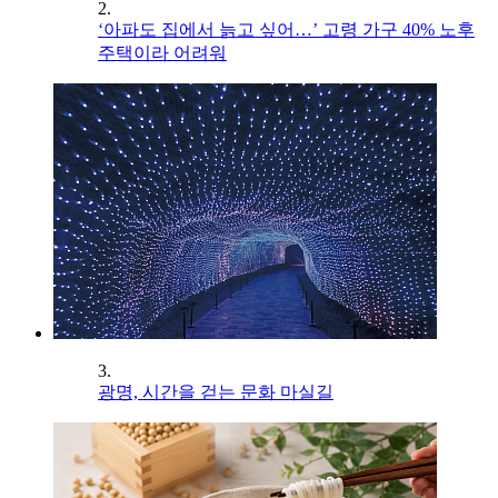
2.
‘아파도 집에서 늙고 싶어…’ 고령 가구 40% 노후
주택이라 어려워
3.
광명, 시간을 걷는 문화 마실길