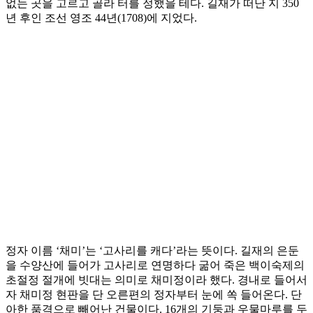
없는 곳을 고르고 골라 터를 정했을 테다. 길재가 떠난 지 350
년 후인 조선 영조 44년(1708)에 지었다.
정자 이름 ‘채미’는 ‘고사리를 캐다’라는 뜻이다. 길재의 은둔
을 수양산에 들어가 고사리로 연명하다 굶어 죽은 백이숙제의
초절정 절개에 빗대는 의미로 채미정이라 했다. 경내로 들어서
자 채미정 현판을 단 오른편의 정자부터 눈에 쏙 들어온다. 단
아한 품격으로 빼어난 건물이다. 16개의 기둥과 우물마루를 두