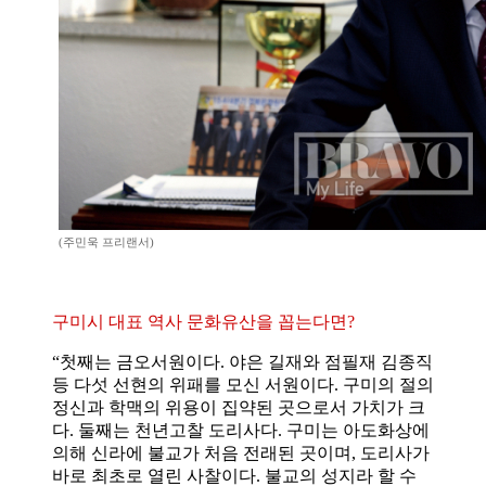
(주민욱 프리랜서)
구미시 대표 역사 문화유산을 꼽는다면?
“첫째는 금오서원이다. 야은 길재와 점필재 김종직
등 다섯 선현의 위패를 모신 서원이다. 구미의 절의
정신과 학맥의 위용이 집약된 곳으로서 가치가 크
다. 둘째는 천년고찰 도리사다. 구미는 아도화상에
의해 신라에 불교가 처음 전래된 곳이며, 도리사가
바로 최초로 열린 사찰이다. 불교의 성지라 할 수