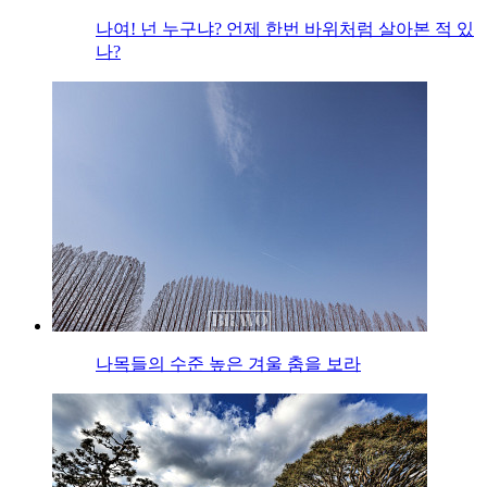
나여! 넌 누구냐? 언제 한번 바위처럼 살아본 적 있
나?
나목들의 수준 높은 겨울 춤을 보라