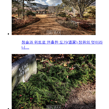
청솔과 위트로 연출한 도가(道家) 정원의 멋이라
니…