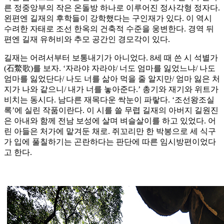
른 정중앙부의 작은 온돌방 하나로 이루어진 정사각형 정자다.
왼편엔 길재의 후학들이 강학했다는 구인재가 있다. 이 역시
수려한 자태로 조선 한옥의 건축적 수준을 웅변한다. 경역 뒤
편엔 길재 유허비와 추모 공간인 경모각이 있다.
길재는 어려서부터 보통내기가 아니었다. 8세 때 쓴 시 석별가
(石鱉歌)를 보자. ‘자라야 자라야/ 너도 엄마를 잃었느냐/ 나도
엄마를 잃었단다/ 나도 너를 삶아 먹을 줄 알지만/ 엄마 잃은 처
지가 나와 같으니/ 내가 너를 놓아준다.’ 총기와 재기와 위트가
비치는 동시다. 남다른 재목다운 싹눈이 파랗다. ‘조선왕조실
록’에 실린 작품이란다. 이 시를 쓸 무렵 길재의 아버지 길원진
은 아내와 함께 전남 보성에 살며 벼슬살이를 하고 있었다. 어
린 아들은 처가에 맡겨둔 채로. 쥐꼬리만 한 박봉으로 세 식구
가 입에 풀칠하기는 곤란하다는 판단에 따른 임시방편이었다
고 한다.