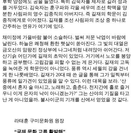
후학 양성에도 공을 들였다. 특히 김숙자를 제자로 길러 성과
를 거두었다. 김숙자는 훈구파와 각을 세우며 조선 학맥을 양
분한 사림파의 영수 김종직의 아버지다. 즉 길재의 학문이 김
종직에게로 이어졌다. 길재를 조선 사림파의 조상 중 하나로
간주하는 연유가 여기에 있다.
채미정에 가을바람 불어 소슬하다. 벌써 저문 낙엽이 바람에
날린다. 하늘은 쾌청해 환한 햇살이 쏟아진다. 그 빛의 대열은
금오산의 암팡진 정상부에 나그네처럼 내려앉아 쉬어간다. 저
산기슭 어딘가에 길재의 초막이 있었다. 거기에서 노모를 봉양
하고 공부했다. 고립감을 피할 수 없는 게 은거다. 길재의 고독
을 녹여준 게 학문만이 아니었다. 풍류 역시 세월의 강을 건너
게 한 나룻배였다. 길재가 20대 때 쓴 글을 통해 그가 일찍부터
풍류에 일가견이 있었음을 알 수 있다. 이런 대목을 보라. ‘산
중에서 혼자 술 마시고, 노래하고, 춤춘다. 천지간에 홀로 즐거
우니 이게 은자의 낙이 아니겠는가?’ 그는 산야의 기질을 타고
난 게 아니었을까. 불사이군의 기개를 산에서 얻었을 것 같다.
라태훈 구미문화원 원장
“국제 문화 교류 활발해”