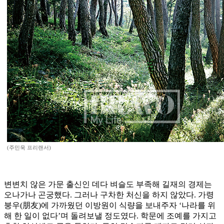
(주민욱 프리랜서)
변변치 않은 가문 출신인 데다 벼슬도 부족해 길재의 경제는
오나가나 곤궁했다. 그러나 구차한 처신을 하지 않았다. 가령
붕우(朋友)에 가까웠던 이방원이 식량을 보내주자 ‘나라를 위
해 한 일이 없다’며 돌려보낼 정도였다. 학문에 조예를 가지고