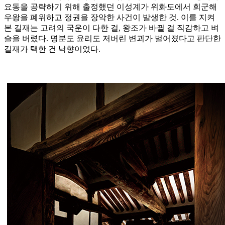
요동을 공략하기 위해 출정했던 이성계가 위화도에서 회군해
우왕을 폐위하고 정권을 장악한 사건이 발생한 것. 이를 지켜
본 길재는 고려의 국운이 다한 걸, 왕조가 바뀔 걸 직감하고 벼
슬을 버렸다. 명분도 윤리도 저버린 변괴가 벌어졌다고 판단한
길재가 택한 건 낙향이었다.