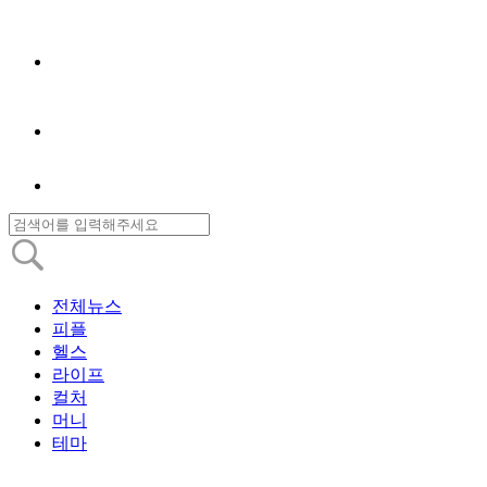
전체뉴스
피플
헬스
라이프
컬처
머니
테마