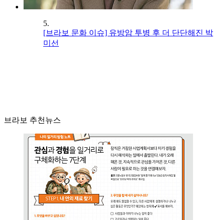
5.
[브라보 문화 이슈] 유방암 투병 후 더 단단해진 박
미선
브라보 추천뉴스