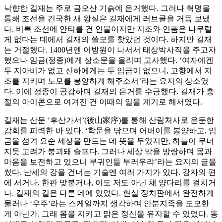
낙향한 길재는 주로 금오산 기슭에 은거했다. 그러나 혁명을
통해 조선을 건국한 새 왕실은 길재에게 러브콜을 거듭 보냈
다. 비록 조선에 안티를 건 인물이지만 지조와 인품은 나무랄
게 없다는 데에서 길재의 쓸모를 찾았던 것이다. 하지만 길재
는 거절했다. 1400년엔 이방원이 나서서 태상박사직을 주고자
했으나 임금(정종)에게 상소문을 올리며 고사했다. ‘여자에겐
두 지아비가 없고 신하에게는 두 임금이 없으니, 고향에서 지
조를 지키며 노모를 봉양하게 해주소서’라는 요지의 상소였
다. 이에 정종이 공감하며 길재의 은거를 수긍했다. 길재가 충
절의 아이콘으로 여겨진 건 이때의 일을 계기로 해서였다.
길재는 산문 ‘후산가서’(後山家序)를 통해 산림처사로 은둔한
감회를 피력한 바 있다. ‘학문을 닦으며 어버이를 봉양하고, 임
금을 섬겨 요순 세상을 만드는 데 뜻을 두었지만, 하늘이 무너
지듯 고려가 붕괴돼 슬프다. 그러나 세상 밖을 방랑하며 몸과
마음을 보전하고 있으니 부귀인들 부러우랴’라는 요지의 글을
썼다. 난세의 강을 건너는 기술엔 여러 가지가 있다. 강자의 편
에 서거나, 한판 맞붙거나, 이도 저도 아닌 채 양다리를 걸치거
나. 길재의 길은 다른 데에 있었다. 현실 정치판에서 완전하게
물러나 ‘우주’라는 스케일까지 생각하며 안분지족을 도모한
게 아닌가. 그래 몸을 지키고 맑은 정신을 유지할 수 있었다. 동