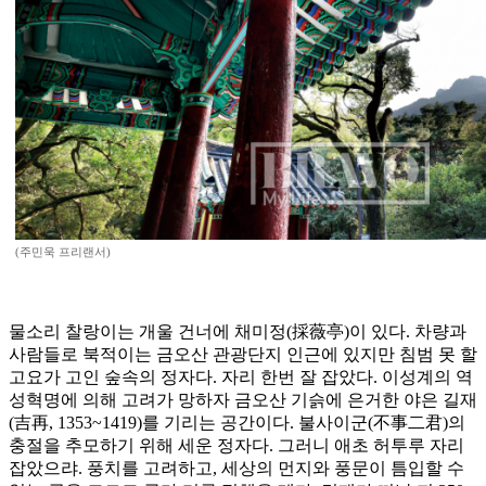
(주민욱 프리랜서)
물소리 찰랑이는 개울 건너에 채미정(採薇亭)이 있다. 차량과
사람들로 북적이는 금오산 관광단지 인근에 있지만 침범 못 할
고요가 고인 숲속의 정자다. 자리 한번 잘 잡았다. 이성계의 역
성혁명에 의해 고려가 망하자 금오산 기슭에 은거한 야은 길재
(吉再, 1353~1419)를 기리는 공간이다. 불사이군(不事二君)의
충절을 추모하기 위해 세운 정자다. 그러니 애초 허투루 자리
잡았으랴. 풍치를 고려하고, 세상의 먼지와 풍문이 틈입할 수