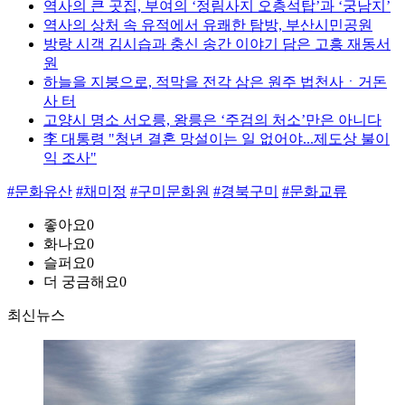
역사의 큰 곳집, 부여의 ‘정림사지 오층석탑’과 ‘궁남지’
역사의 상처 속 유적에서 유쾌한 탐방, 부산시민공원
방랑 시객 김시습과 충신 송간 이야기 담은 고흥 재동서
원
하늘을 지붕으로, 적막을 전각 삼은 원주 법천사ㆍ거돈
사 터
고양시 명소 서오릉, 왕릉은 ‘주검의 처소’만은 아니다
李 대통령 "청년 결혼 망설이는 일 없어야...제도상 불이
익 조사"
#문화유산
#채미정
#구미문화원
#경북구미
#문화교류
좋아요
0
화나요
0
슬퍼요
0
더 궁금해요
0
최신뉴스