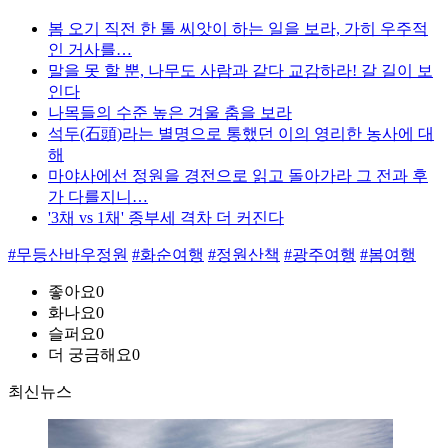
봄 오기 직전 한 톨 씨앗이 하는 일을 보라, 가히 우주적
인 거사를…
말을 못 할 뿐, 나무도 사람과 같다 교감하라! 갈 길이 보
인다
나목들의 수준 높은 겨울 춤을 보라
석두(石頭)라는 별명으로 통했던 이의 영리한 농사에 대
해
마야사에선 정원을 경전으로 읽고 돌아가라 그 전과 후
가 다를지니…
'3채 vs 1채' 종부세 격차 더 커진다
#무등산바우정원
#화순여행
#정원산책
#광주여행
#봄여행
좋아요
0
화나요
0
슬퍼요
0
더 궁금해요
0
최신뉴스