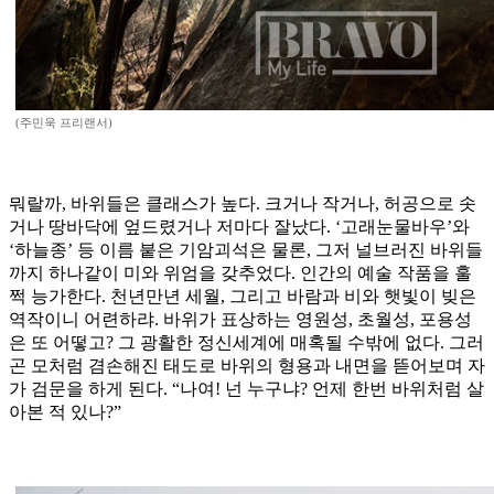
(주민욱 프리랜서)
뭐랄까, 바위들은 클래스가 높다. 크거나 작거나, 허공으로 솟
거나 땅바닥에 엎드렸거나 저마다 잘났다. ‘고래눈물바우’와
‘하늘종’ 등 이름 붙은 기암괴석은 물론, 그저 널브러진 바위들
까지 하나같이 미와 위엄을 갖추었다. 인간의 예술 작품을 훌
쩍 능가한다. 천년만년 세월, 그리고 바람과 비와 햇빛이 빚은
역작이니 어련하랴. 바위가 표상하는 영원성, 초월성, 포용성
은 또 어떻고? 그 광활한 정신세계에 매혹될 수밖에 없다. 그러
곤 모처럼 겸손해진 태도로 바위의 형용과 내면을 뜯어보며 자
가 검문을 하게 된다. “나여! 넌 누구냐? 언제 한번 바위처럼 살
아본 적 있나?”