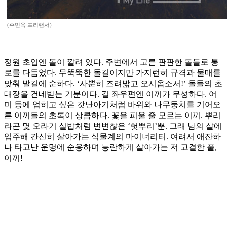
(주민욱 프리랜서)
정원 초입엔 돌이 깔려 있다. 주변에서 고른 판판한 돌들로 통
로를 다듬었다. 무뚝뚝한 돌길이지만 가지런히 규격과 물매를
맞춰 발길에 순하다. ‘사뿐히 즈려밟고 오시옵소서!’ 돌들의 초
대장을 건네받는 기분이다. 길 좌우편엔 이끼가 무성하다. 어
미 등에 업히고 싶은 갓난아기처럼 바위와 나무둥치를 기어오
른 이끼들의 초록이 상큼하다. 꽃을 피울 줄 모르는 이끼. 뿌리
라곤 몇 오라기 실밥처럼 변변찮은 ‘헛뿌리’뿐. 그래 남의 살에
입주해 간신히 살아가는 식물계의 마이너리티. 여려서 애잔하
나 타고난 운명에 순응하며 능란하게 살아가는 저 고결한 풀,
이끼!