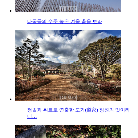
나목들의 수준 높은 겨울 춤을 보라
청솔과 위트로 연출한 도가(道家) 정원의 멋이라
니…