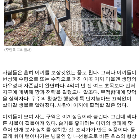
(주민욱 프리랜서)
사람들은 흔히 이끼를 보잘것없는 풀로 친다. 그러나 이끼들이
번성해 수평으로 또는 수직으로 퍼진 이곳 이끼 마을엔 생명의
아우성과 자존감이 완연하다. 4억여 년 전 여느 초목보다 먼저
지구에 데뷔해 깡과 전략을 길렀으니 알조다. 무적함대에 맞먹
을 실력자다. 우주의 황량한 행성에 툭 던져놓아도 끄떡없이
살아갈 생물로 알려졌다. 사람이 이끼에 필적할 길은 없다.
이끼들이 모여 사는 구역은 이끼정원이라 불린다. 그런데 색다
른 사물이 곁들여져 있다. 습기를 좋아하는 이끼의 생태에 맞
추어 안개 분사 장치를 설치한 것. 조각가가 만든 작품이다. 둥
글게 휘며 뻗어나가는 넝쿨인 양 나선형으로 비튼 호스의 형상