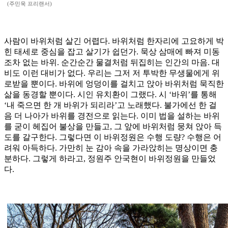
(주민욱 프리랜서)
사람이 바위처럼 살긴 어렵다. 바위처럼 한자리에 고요하게 박
힌 태세로 중심을 잡고 살기가 쉽던가. 묵상 삼매에 빠져 미동
조차 없는 바위. 순간순간 물결처럼 뒤집히는 인간의 마음. 대
비도 이런 대비가 없다. 우리는 그저 저 투박한 무생물에게 위
로받을 뿐이다. 바위에 엉덩이를 걸치고 앉아 바위처럼 묵직한
삶을 동경할 뿐이다. 시인 유치환이 그랬다. 시 ‘바위’를 통해
‘내 죽으면 한 개 바위가 되리라’고 노래했다. 불가에선 한 걸
음 더 나아가 바위를 경전으로 읽는다. 이미 법을 설하는 바위
를 굳이 헤집어 불상을 만들고, 그 앞에 바위처럼 뭉쳐 앉아 득
도를 갈구한다. 그렇다면 이 바위정원은 수행 도량? 수행은 어
려워 아득하다. 가만히 눈 감아 속을 가라앉히는 명상이면 충
분하다. 그렇게 하라고, 정원주 안국현이 바위정원을 만들었
다.