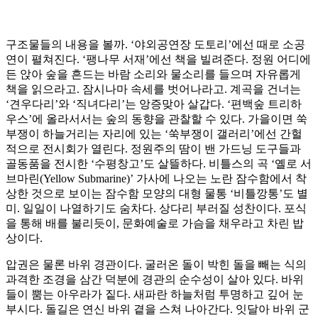
구조물들의 내용을 볼까. ‘야외공연장 도토리’에선 때로 소공
연이 펼쳐진다. ‘팽나무 서재’에선 책을 빌려준다. 정원 어디에
든 앉아 숲을 흔드는 바람 소리와 물소리를 들으며 자유롭게
책을 읽으라고. 잠시나마 속세를 벗어나라고. 계곡을 건너는
‘견우다리’와 ‘직녀다리’는 앙증맞아 살갑다. ‘편백숲 트리하
우스’에 올라서서는 숲의 동향을 관찰할 수 있다. 가을이면 쑥
부쟁이 하늘거리는 자리에 있는 ‘쑥부쟁이 갤러리’에선 간헐
적으로 전시회가 열린다. 정원주의 땀이 밴 가드닝 도구들과
골동품을 전시한 ‘수평창고’도 살뜰하다. 비틀스의 곡 ‘옐로 서
브마린(Yellow Submarine)’ 가사에 나오는 노란 잠수함에서 착
상한 것으로 보이는 잠수함 모양의 대형 물통 ‘비틀깡통’도 별
미. 일일이 나열하기도 숨차다. 상다리 부러질 성찬이다. 포식
을 통해 배를 불리듯이, 문화예술로 가슴을 채우라고 차린 밥
상이다.
압권은 물론 바위 경관이다. 굴러온 돌이 박힌 돌을 빼는 식의
과격한 조경을 삼간 덕분에 경관의 순수성이 살아 있다. 바위
들이 뿜는 아우라가 짙다. 새파란 하늘처럼 투명하고 깊어 눈
부시다. 돌길은 연신 바위 곁을 스쳐 나아간다. 잇달아 바위 군