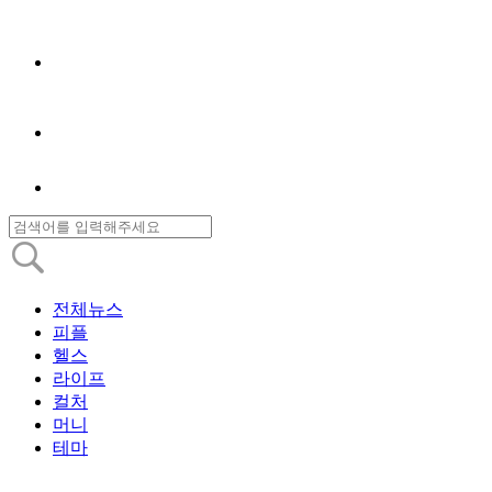
전체뉴스
피플
헬스
라이프
컬처
머니
테마