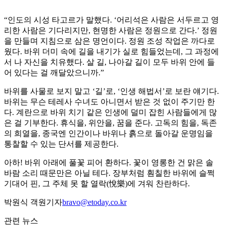
“인도의 시성 타고르가 말했다. ‘어리석은 사람은 서두르고 영
리한 사람은 기다리지만, 현명한 사람은 정원으로 간다.’ 정원
을 만들며 지침으로 삼은 명언이다. 정원 조성 작업은 까다로
웠다. 바위 더미 속에 길을 내기가 실로 힘들었는데, 그 과정에
서 나 자신을 치유했다. 살 길, 나아갈 길이 모두 바위 안에 들
어 있다는 걸 깨달았으니까.”
바위를 사물로 보지 말고 ‘길’로, ‘인생 해법서’로 보란 얘기다.
바위는 무슨 테레사 수녀도 아니면서 받은 것 없이 주기만 한
다. 계란으로 바위 치기 같은 인생에 덜미 잡힌 사람들에게 많
은 걸 기부한다. 휴식을, 위안을, 꿈을 준다. 고독의 힘을, 독존
의 희열을, 종국엔 인간이나 바위나 흙으로 돌아갈 운명임을
통찰할 수 있는 단서를 제공한다.
아하! 바위 아래에 풀꽃 피어 환하다. 꽃이 영롱한 건 맑은 솔
바람 소리 때문만은 아닐 테다. 장부처럼 훤칠한 바위에 슬쩍
기대어 핀, 그 주체 못 할 열락(悅樂)에 겨워 찬란하다.
박원식 객원기자
bravo@etoday.co.kr
관련 뉴스