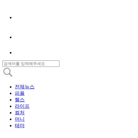
전체뉴스
피플
헬스
라이프
컬처
머니
테마