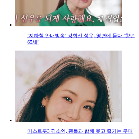
‘지하철 안내방송’ 강희선 성우, 영면에 들다 ‘향년
65세’
미스트롯3 김소연, 팬들과 함께 웃고 즐기는 무대