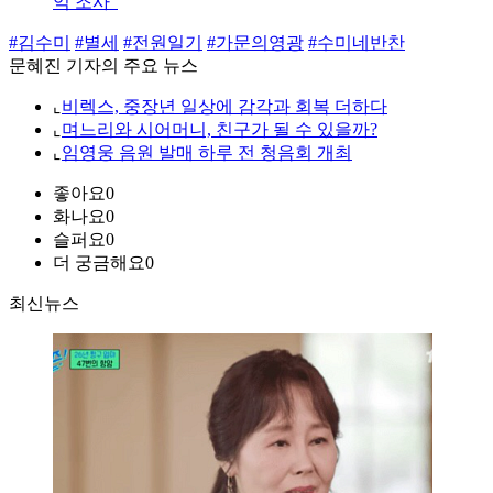
익 조사"
#김수미
#별세
#전원일기
#가문의영광
#수미네반찬
문혜진 기자의 주요 뉴스
⌞
비렉스, 중장년 일상에 감각과 회복 더하다
⌞
며느리와 시어머니, 친구가 될 수 있을까?
⌞
임영웅 음원 발매 하루 전 청음회 개최
좋아요
0
화나요
0
슬퍼요
0
더 궁금해요
0
최신뉴스