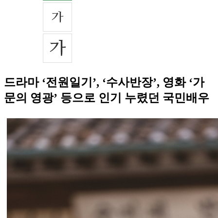
드라마 ‘전원일기’, ‘수사반장’, 영화 ‘가
문의 영광’ 등으로 인기 누렸던 국민배우