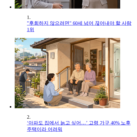
1.
"후회하지 않으려면" 60세 넘어 끊어내야 할 사람
1위
2.
‘아파도 집에서 늙고 싶어…’ 고령 가구 40% 노후
주택이라 어려워