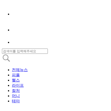
전체뉴스
피플
헬스
라이프
컬처
머니
테마