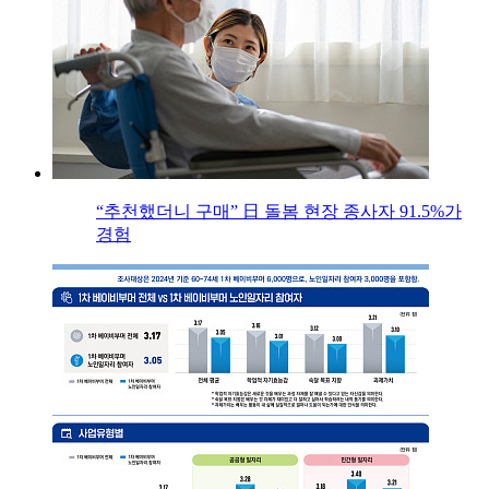
“추천했더니 구매” 日 돌봄 현장 종사자 91.5%가
경험