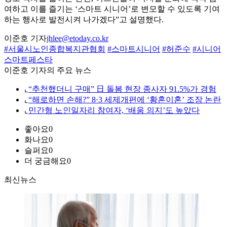
여하고 이를 즐기는 ‘스마트 시니어’로 변모할 수 있도록 기여
하는 행사로 발전시켜 나가겠다”고 설명했다.
이준호 기자
jhlee@etoday.co.kr
#서울시노인종합복지관협회
#스마트시니어
#허준수
#시니어
스마트페스타
이준호 기자의 주요 뉴스
⌞
“추천했더니 구매” 日 돌봄 현장 종사자 91.5%가 경험
⌞
“해로하면 손해?” 8·3 세제개편에 ‘황혼이혼’ 조장 논란
⌞
민간형 노인일자리 참여자, ‘배움 의지’도 높았다
좋아요
0
화나요
0
슬퍼요
0
더 궁금해요
0
최신뉴스