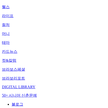
헬스
라이프
컬처
머니
테마
카드뉴스
컷&칼럼
브라보스페셜
브라보리포트
DIGITAL LIBRARY
50+ 시니어 신춘문예
블로그