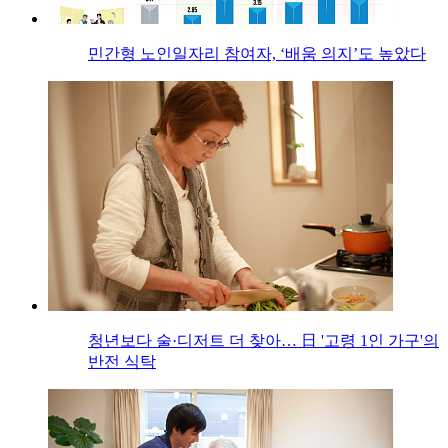
민간형 노인일자리 참여자, ‘배움 의지’도 높았다
청년보다 술·디저트 더 찾아… 日 '고령 1인 가구'의
반전 식탁