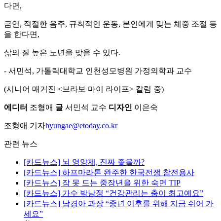
다면,
금연, 적절한 음주, 규칙적인 운동, 본인에게 맞는 체중 조절 등
을 한다면,
삶의 질 높은 노년을 맞을 수 있다.
- 서민석, 가톨릭대학교 인천성모병원 가정의학과 교수
(시니어 매거진 <브라보 마이 라이프> 칼럼 중)
에디터
조형애
글
서민석 교수
디자인
이은숙
조형애 기자
hyungae@etoday.co.kr
관련 뉴스
[카드뉴스] 뇌 영양제, 진짜 좋을까?
[카드뉴스] 하프마라톤 완주한 한국전쟁 참전용사
[카드뉴스] 잠 못 드는 중장년을 위한 숙면 TIP
[카드뉴스] 가수 박남정 “건강관리는 춤이 최고예요”
[카드뉴스] 남경아 과장 “중년 이후를 위해 지금 쉬어 가
세요”