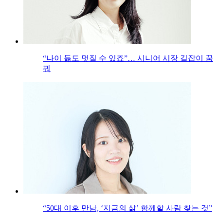
“나이 듦도 멋질 수 있죠”… 시니어 시장 길잡이 꿈
꿔
“50대 이후 만남, ‘지금의 삶’ 함께할 사람 찾는 것”