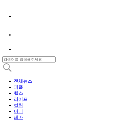
전체뉴스
피플
헬스
라이프
컬처
머니
테마