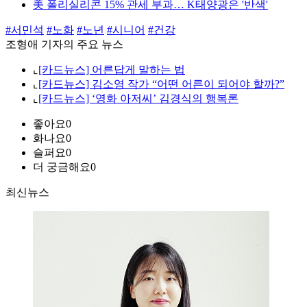
美 폴리실리콘 15% 관세 부과… K태양광은 '반색'
#서민석
#노화
#노년
#시니어
#건강
조형애 기자의 주요 뉴스
⌞
[카드뉴스] 어른답게 말하는 법
⌞
[카드뉴스] 김소영 작가 “어떤 어른이 되어야 할까?”
⌞
[카드뉴스] ‘영화 아저씨’ 김경식의 행복론
좋아요
0
화나요
0
슬퍼요
0
더 궁금해요
0
최신뉴스