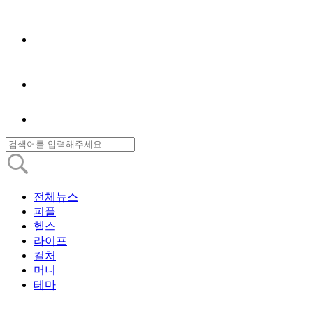
전체뉴스
피플
헬스
라이프
컬처
머니
테마