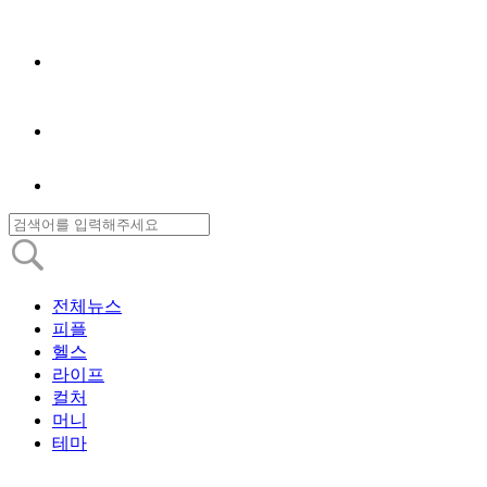
전체뉴스
피플
헬스
라이프
컬처
머니
테마