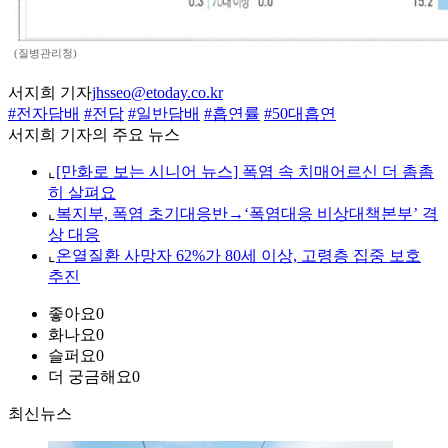
(질병관리청)
서지희 기자
jhsseo@etoday.co.kr
#전자담배
#전담
#일반담배
#흡연률
#50대흡연
서지희 기자의 주요 뉴스
⌞
[만화로 보는 시니어 뉴스] 폭염 속 치매어르신 더 촘촘
히 살펴요
⌞
복지부, 폭염 초기대응반→‘폭염대응 비상대책본부’ 격
상 대응
⌞
온열질환 사망자 62%가 80세 이상, 고령층 집중 보호
추진
좋아요
0
화나요
0
슬퍼요
0
더 궁금해요
0
최신뉴스