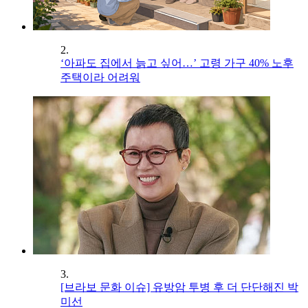
2.
‘아파도 집에서 늙고 싶어…’ 고령 가구 40% 노후
주택이라 어려워
3.
[브라보 문화 이슈] 유방암 투병 후 더 단단해진 박
미선