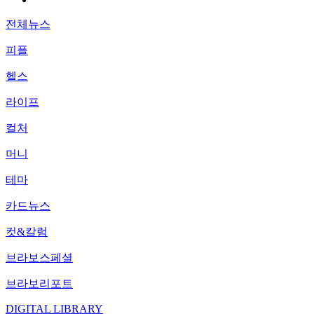
전체뉴스
피플
헬스
라이프
컬처
머니
테마
카드뉴스
컷&칼럼
브라보스페셜
브라보리포트
DIGITAL LIBRARY