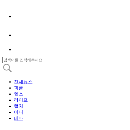
전체뉴스
피플
헬스
라이프
컬처
머니
테마