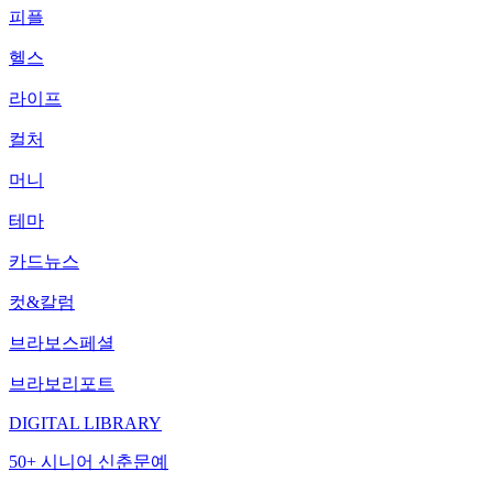
피플
헬스
라이프
컬처
머니
테마
카드뉴스
컷&칼럼
브라보스페셜
브라보리포트
DIGITAL LIBRARY
50+ 시니어 신춘문예