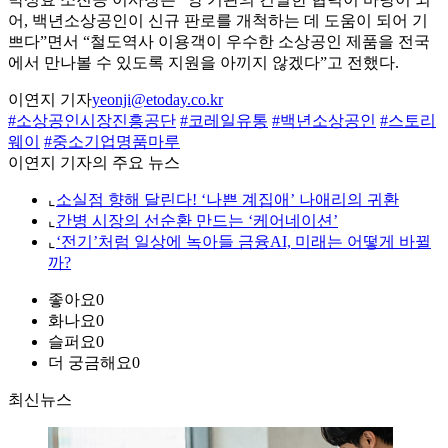
어, 백년소상공인이 신규 판로를 개척하는 데 도움이 되어 기
쁘다”면서 “철도역사 이용객이 우수한 소상공인 제품을 전국
에서 만나볼 수 있도록 지원을 아끼지 않겠다”고 전했다.
이연지 기자
yeonji@etoday.co.kr
#소상공인시장진흥공단
#코레일유통
#백년소상공인
#스토리
웨이
#중소기업명품마루
이연지 기자의 주요 뉴스
⌞
소실점 향해 달린다! ‘나쁜 계집애’ 나애리의 귀환
⌞
간병 시장의 선순환 만드는 ‘케어네이션’
⌞
‘전기’처럼 일상에 녹아들 금융AI, 미래는 어떻게 바뀔
까?
좋아요
0
화나요
0
슬퍼요
0
더 궁금해요
0
최신뉴스