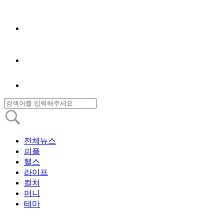
전체뉴스
피플
헬스
라이프
컬처
머니
테마