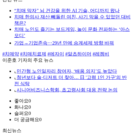
“치매 막자” 뇌 건강을 위한 AI 기술, 어디까지 왔나
치매 한의사 재산 빼돌린 여친, 사기 막을 수 있었던 대비
책은?
치매 노인도 즐기는 보드게임, 놀이 문화 전파하는 ‘아스
모디’
가업→기업존속⋯29년 만에 승계세제 방향 바꿔
#치매약
#치매치료제
#에자이
#알츠하이머
#레켐비
이준호 기자의 주요 뉴스
⌞
민간형 노인일자리 참여자, ‘배움 의지’도 높았다
⌞
청년보다 술·디저트 더 찾아… 日 '고령 1인 가구'의 반
전 식탁
⌞
시니어비즈니스학회, 초고령사회 대응 전략 논의
좋아요
0
화나요
0
슬퍼요
0
더 궁금해요
0
최신뉴스