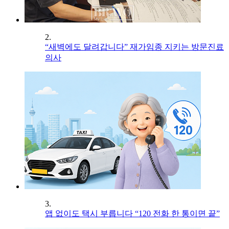
2.
“새벽에도 달려갑니다” 재가임종 지키는 방문진료
의사
3.
앱 없이도 택시 부릅니다 “120 전화 한 통이면 끝”