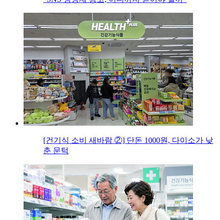
[건기식 소비 새바람 ②] 단돈 1000원, 다이소가 낮
춘 문턱