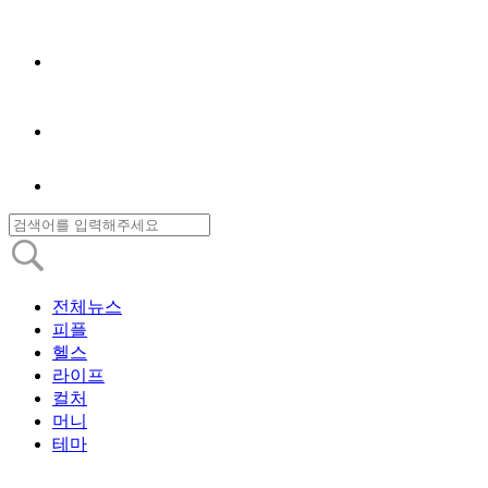
전체뉴스
피플
헬스
라이프
컬처
머니
테마