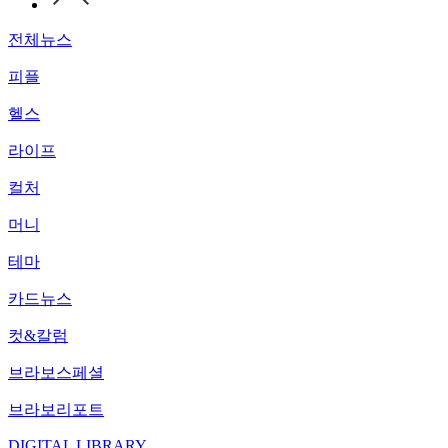
전체뉴스
피플
헬스
라이프
컬처
머니
테마
카드뉴스
컷&칼럼
브라보스페셜
브라보리포트
DIGITAL LIBRARY