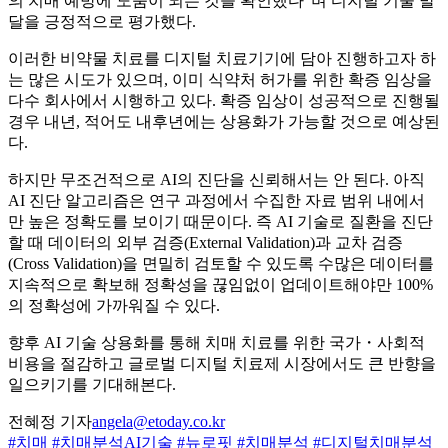
의 치매 예방에 도움이 되는 것을 확인했다”며 디지털 기술 발
달을 긍정적으로 평가했다.
이러한 비약물 치료를 디지털 치료기기에 담아 진행하고자 하
는 많은 시도가 있으며, 이미 식약처 허가를 위한 확증 임상을
다수 회사에서 시행하고 있다. 확증 임상이 성공적으로 진행될
경우 내년, 적어도 내후년에는 상용화가 가능할 것으로 예상된
다.
하지만 무조건적으로 AI의 진단을 신뢰해서는 안 된다. 아직
AI 진단 알고리즘은 연구 과정에서 수집한 자료 범위 내에서
만 높은 정확도를 보이기 때문이다. 즉 AI 기술로 질환을 진단
할 때 데이터의 외부 검증(External Validation)과 교차 검증
(Cross Validation)을 면밀히 검토할 수 있도록 수많은 데이터를
지속적으로 확보해 정확성을 끊임없이 업데이트해야만 100%
의 정확성에 가까워질 수 있다.
향후 AI 기술 상용화를 통해 치매 치료를 위한 국가・사회적
비용을 절감하고 글로벌 디지털 치료제 시장에서도 큰 반향을
일으키기를 기대해본다.
전혜정 기자
angela@etoday.co.kr
#치매
#치매분석AI기술
#뉴로핏
#치매분석
#디지털치매분석