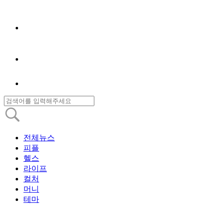
전체뉴스
피플
헬스
라이프
컬처
머니
테마