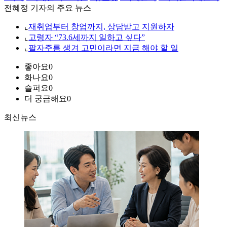
전혜정 기자의 주요 뉴스
⌞
재취업부터 창업까지, 상담받고 지원하자
⌞
고령자 “73.6세까지 일하고 싶다”
⌞
팔자주름 생겨 고민이라면 지금 해야 할 일
좋아요
0
화나요
0
슬퍼요
0
더 궁금해요
0
최신뉴스