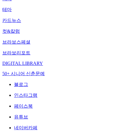
테마
카드뉴스
컷&칼럼
브라보스페셜
브라보리포트
DIGITAL LIBRARY
50+ 시니어 신춘문예
블로그
인스타그램
페이스북
유튜브
네이버카페