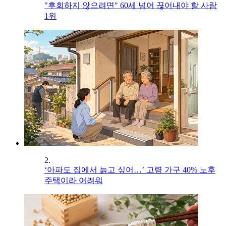
"후회하지 않으려면" 60세 넘어 끊어내야 할 사람
1위
2.
‘아파도 집에서 늙고 싶어…’ 고령 가구 40% 노후
주택이라 어려워