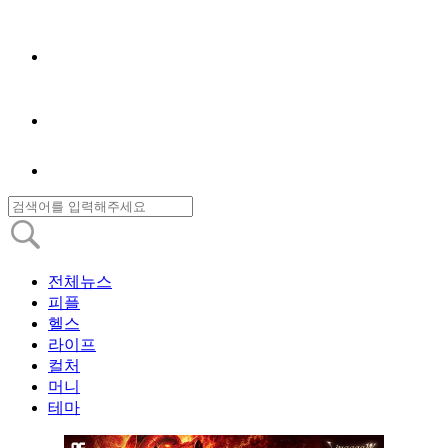
전체뉴스
피플
헬스
라이프
컬처
머니
테마