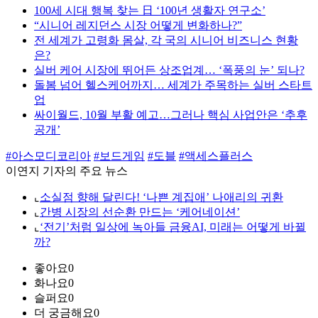
100세 시대 행복 찾는 日 ‘100년 생활자 연구소’
“시니어 레지던스 시장 어떻게 변화하나?”
전 세계가 고령화 몸살, 각 국의 시니어 비즈니스 현황
은?
실버 케어 시장에 뛰어든 상조업계… ‘폭풍의 눈’ 되나?
돌봄 넘어 헬스케어까지… 세계가 주목하는 실버 스타트
업
싸이월드, 10월 부활 예고…그러나 핵심 사업안은 ‘추후
공개’
#아스모디코리아
#보드게임
#도블
#액세스플러스
이연지 기자의 주요 뉴스
⌞
소실점 향해 달린다! ‘나쁜 계집애’ 나애리의 귀환
⌞
간병 시장의 선순환 만드는 ‘케어네이션’
⌞
‘전기’처럼 일상에 녹아들 금융AI, 미래는 어떻게 바뀔
까?
좋아요
0
화나요
0
슬퍼요
0
더 궁금해요
0