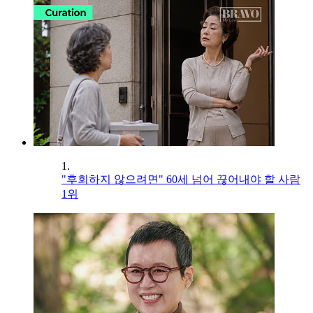
1.
"후회하지 않으려면" 60세 넘어 끊어내야 할 사람
1위