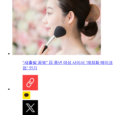
“새출발 꿈꿔” 日 중년 여성 사이서 ‘재점화 메이크
업’ 인기