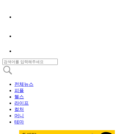
전체뉴스
피플
헬스
라이프
컬처
머니
테마