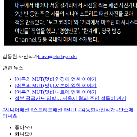
김동현 사진작가
bravo@etoday.co.kr
관련 뉴스
[어른의 MUT(멋):] 안경에 얽힌 이야기
[어른의 MUT(멋):] 셔츠에 얽힌 이야기
[어른의 MUT(멋):] 니트에 얽힌 이야기
정부 공급카드 임박… 서울시 협의·주민 설득이 관건
#시니어패션
#스트리트패션
#MUT
#김동현사진작가
#반소매
티셔츠
좋아요
0
화나요
0