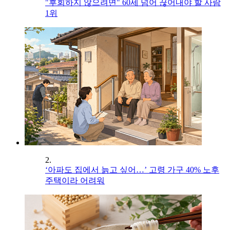
"후회하지 않으려면" 60세 넘어 끊어내야 할 사람
1위
2.
‘아파도 집에서 늙고 싶어…’ 고령 가구 40% 노후
주택이라 어려워