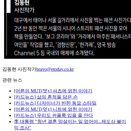
김동현 사진작가
bravo@etoday.co.kr
관련 뉴스
[어른의 MUT(멋):] 셔츠에 얽힌 이야기
[카드뉴스] 삶의 흔적을 담은 손
[카드뉴스] 디자이너가 반한 동묘 스타일
[어른의 MUT(멋):] 니트에 얽힌 이야기
[카드뉴스] 우리도 커플룩 입을 줄 안다
李 대통령 "청년 결혼 망설이는 일 없어야...제도상 불이
익 조사"