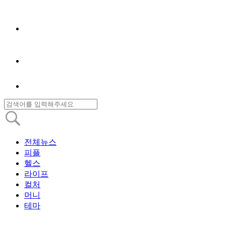
전체뉴스
피플
헬스
라이프
컬처
머니
테마