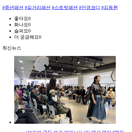
#중년패션
#길거리패션
#스트릿패션
#안경코디
#김동현
좋아요
0
화나요
0
슬퍼요
0
더 궁금해요
0
최신뉴스