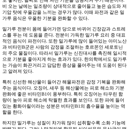
도 좋지만, 날씨로 인해 처진 기분을 상승시켜 주기 때문이다.
비 오는 날에는 일조량이 상대적으로 줄어들고 높은 습도와 저
기압 탓에 우울감을 느끼는 경우가 많다. 이때 파전과 같은 밀
가루 음식은 우울한 기분을 완화할 수 있다.
밀가루 전분이 몸에 들어가면 당으로 바뀌어 긴장감과 스트레
스를 푸는 데 도움을 준다. 전분이 가득한 밀가루 요리 중 대표
적인 음식이 파전이다. 또한 밀가루에 많이 들어있는 아미노산
과 비타민B군은 사람의 감정을 조절하는 호르몬인 세로토닌
의 주요 물질이다. 따라서 밀가루는 신진대사를 촉진해 일시적
으로 기분을 좋아지게 하는 효과가 있다. 한의학에서도 밀가루
는 가슴이 화끈거리고 답답한 증상을 풀어주는 데 도움이 된다
고 알려져 있다.
특히 신선한 해산물이 들어간 해물파전은 감정 기복을 완화해
주는 음식이다. 오징어, 새우 등 해산물에는 피로 해소와 기분
완화에 좋은 비타민B1이 풍부하다. 특히 오징어는 타우린 함
량이 높아 피로 해소에 탁월한 효과를 보인다. 또한 파에 들어
있는 황화아릴이라는 성분은 비타민B1의 흡수율을 높이는 역
할을 한다.
하지만 밀가루는 성질이 차가워 많이 섭취할수록 소화 기능에
방해가 된다. 그러나 막걸리에 함유된 식이섬유와 유산균이 떨