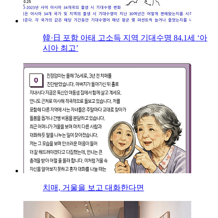
韓·日 포함 아태 고소득 지역 기대수명 84.1세 ‘아
시아 최고’
치매, 거울을 보고 대화한다면