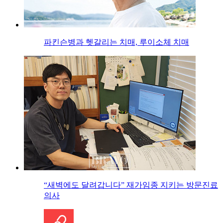
파킨슨병과 헷갈리는 치매, 루이소체 치매
“새벽에도 달려갑니다” 재가임종 지키는 방문진료
의사