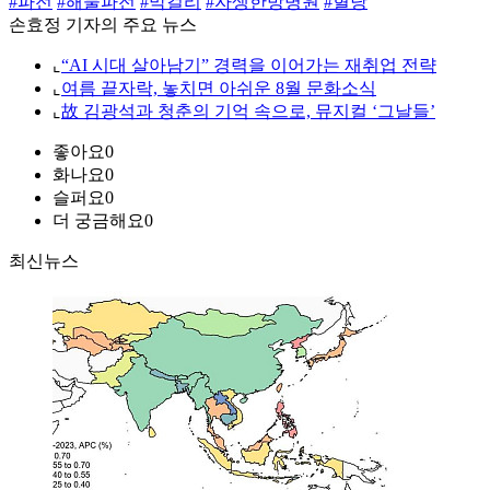
#파전
#해물파전
#막걸리
#자생한방병원
#혈당
손효정 기자의 주요 뉴스
⌞
“AI 시대 살아남기” 경력을 이어가는 재취업 전략
⌞
여름 끝자락, 놓치면 아쉬운 8월 문화소식
⌞
故 김광석과 청춘의 기억 속으로, 뮤지컬 ‘그날들’
좋아요
0
화나요
0
슬퍼요
0
더 궁금해요
0
최신뉴스