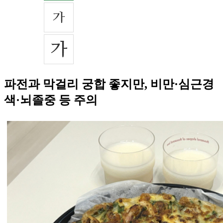
파전과 막걸리 궁합 좋지만, 비만·심근경
색·뇌졸중 등 주의