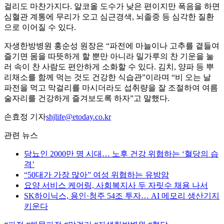
걸리도 마찬가지다. 알코올 도수가 낮은 편이지만 폭음을 하면
심혈관 계통에 무리가 오고 심근경색, 뇌졸중 등 심각한 질환
으로 이어질 수 있다.
자생한방병원 홍순성 원장은 “파전에 마늘이나 고추를 곁들여
즐기면 몸을 따뜻하게 할 뿐만 아니라 밀가루의 찬 기운을 눌
러 속이 찬 사람도 편안하게 소화할 수 있다. 김치, 양파 등 뿌
리채소를 함께 먹는 것도 건강한 식습관”이라며 “비 오는 날
파전을 먹고 막걸리를 마시더라도 섭취량을 잘 조절하여 여름
술자리를 건강하게 즐겨보도록 하자”고 말했다.
손효정 기자
shjlife@etoday.co.kr
관련 뉴스
당뇨인 2000만 명 시대… 노후 건강 위협하는 ‘혈당의 습
격’
“50대가 가장 많아” 여성 위협하는 유방암
요양 서비스 케어링, 사회복지사 두 자릿수 채용 나서
SK하이닉스, 용인·청주 54조 투자… AI 메모리 생산기지
키운다