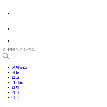
전체뉴스
피플
헬스
라이프
컬처
머니
테마