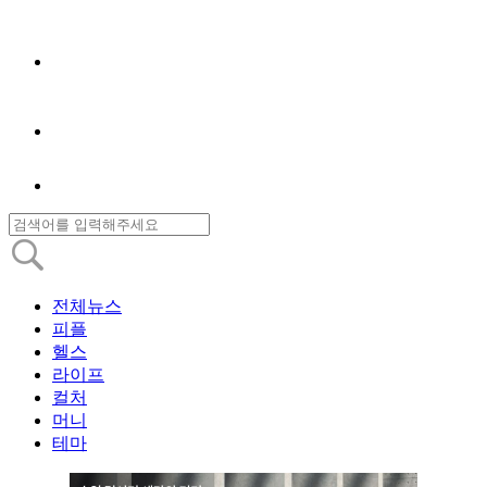
전체뉴스
피플
헬스
라이프
컬처
머니
테마