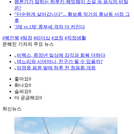
평론가가 말하는 하루키·헤밍웨이 소설 속 음식의 비밀
은?
“단순하게 살아갑니다”... 황보름 작가의 휴남동 서점 그
후
'3채 vs 1채' 종부세 격차 더 커진다
#북인북
#팀장
#리더십
#코칭
#직장생활
문혜진 기자의 주요 뉴스
⌞
비렉스, 중장년 일상에 감각과 회복 더하다
⌞
며느리와 시어머니, 친구가 될 수 있을까?
⌞
임영웅 음원 발매 하루 전 청음회 개최
좋아요
0
화나요
0
슬퍼요
0
더 궁금해요
0
최신뉴스