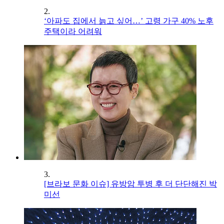
2.
‘아파도 집에서 늙고 싶어…’ 고령 가구 40% 노후
주택이라 어려워
3.
[브라보 문화 이슈] 유방암 투병 후 더 단단해진 박
미선