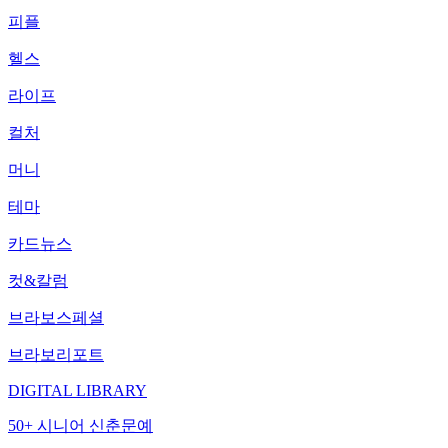
피플
헬스
라이프
컬처
머니
테마
카드뉴스
컷&칼럼
브라보스페셜
브라보리포트
DIGITAL LIBRARY
50+ 시니어 신춘문예