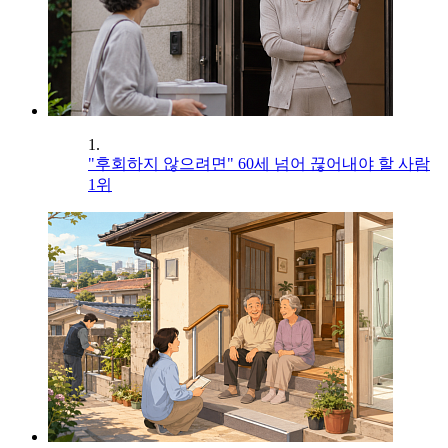
1.
"후회하지 않으려면" 60세 넘어 끊어내야 할 사람
1위