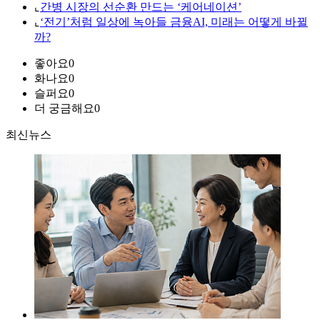
⌞
간병 시장의 선순환 만드는 ‘케어네이션’
⌞
‘전기’처럼 일상에 녹아들 금융AI, 미래는 어떻게 바뀔
까?
좋아요
0
화나요
0
슬퍼요
0
더 궁금해요
0
최신뉴스