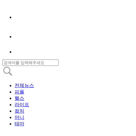
전체뉴스
피플
헬스
라이프
컬처
머니
테마