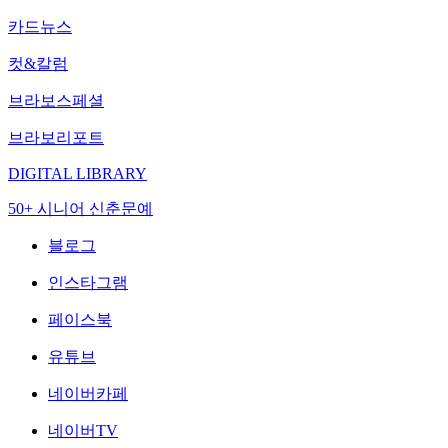
카드뉴스
컷&칼럼
브라보스페셜
브라보리포트
DIGITAL LIBRARY
50+ 시니어 신춘문예
블로그
인스타그램
페이스북
유튜브
네이버카페
네이버TV