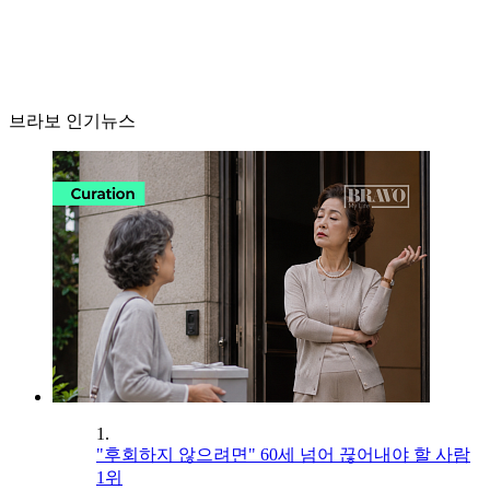
브라보 인기뉴스
1.
"후회하지 않으려면" 60세 넘어 끊어내야 할 사람
1위