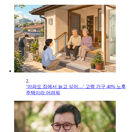
2.
‘아파도 집에서 늙고 싶어…’ 고령 가구 40% 노후
주택이라 어려워