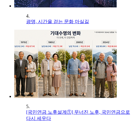
4.
광명, 시간을 걷는 문화 마실길
5.
[국민연금 노후설계①] 무너진 노후, 국민연금으로
다시 세우다