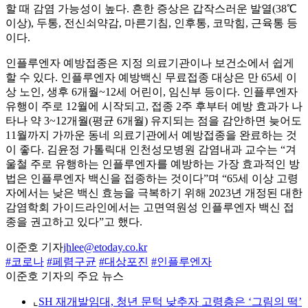
할 때 감염 가능성이 높다. 흔한 증상은 갑작스러운 발열(38℃
이상), 두통, 전신쇠약감, 마른기침, 인후통, 코막힘, 근육통 등
이다.
인플루엔자 예방접종은 지정 의료기관이나 보건소에서 쉽게
할 수 있다. 인플루엔자 예방백신 무료접종 대상은 만 65세 이
상 노인, 생후 6개월~12세 어린이, 임신부 등이다. 인플루엔자
유행이 주로 12월에 시작되고, 접종 2주 후부터 예방 효과가 나
타나 약 3~12개월(평균 6개월) 유지되는 점을 감안하면 늦어도
11월까지 가까운 동네 의료기관에서 예방접종을 완료하는 것
이 좋다. 김윤정 가톨릭대 인천성모병원 감염내과 교수는 “겨
울철 주로 유행하는 인플루엔자를 예방하는 가장 효과적인 방
법은 인플루엔자 백신을 접종하는 것이다”며 “65세 이상 고령
자에서는 낮은 백신 효능을 극복하기 위해 2023년 개정된 대한
감염학회 가이드라인에서는 고면역원성 인플루엔자 백신 접
종을 권고하고 있다”고 했다.
이준호 기자
jhlee@etoday.co.kr
#코로나
#페렴구균
#대상포진
#인플루엔자
이준호 기자의 주요 뉴스
⌞
SH 재개발임대, 청년 문턱 낮추자 고령층은 ‘그림의 떡’