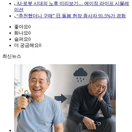
⌞
AI·로봇 시대의 노후 미리보기… 에이징 라이프 시뮬레
이션
⌞
“추천했더니 구매” 日 돌봄 현장 종사자 91.5%가 경험
좋아요
0
화나요
0
슬퍼요
0
더 궁금해요
0
최신뉴스