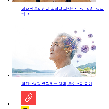
미술관 투어하다 발바닥 찌릿하면 ‘이 질환’ 의심
해야
파킨슨병과 헷갈리는 치매, 루이소체 치매