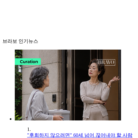
브라보 인기뉴스
1.
"후회하지 않으려면" 60세 넘어 끊어내야 할 사람