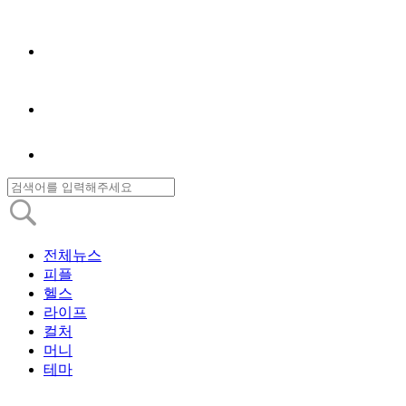
전체뉴스
피플
헬스
라이프
컬처
머니
테마