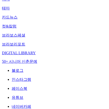
테마
카드뉴스
컷&칼럼
브라보스페셜
브라보리포트
DIGITAL LIBRARY
50+ 시니어 신춘문예
블로그
인스타그램
페이스북
유튜브
네이버카페