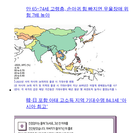
만 65~74세 고령층, 손아귀 힘 빠지면 우울장애 위
험 7배 높아
韓·日 포함 아태 고소득 지역 기대수명 84.1세 ‘아
시아 최고’