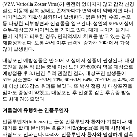
(VZV, Varicella Zoster Virus)가 완전히 없어지지 않고 감각 신경
절로 이동해 잠복 상태로 존재하다가 면역력이 약해지면 다시
바이러스가 재활성화되면서 발생한다. 붉은 반점, 수포, 농포
등 다양한 피부병변과 신경통을 일으킨다. 성인의 90% 이상이
수두-대상포진 바이러스를 가지고 있다. 대개 나이가 들거나
몸이 지치고 피로한 경우, 면역억제제 치료를 받고 있는 경우
재활성화된다. 보통 45세 이후 급격히 증가해 70대에서 가장
많이 발생한다.
대상포진 예방접종은 만 50세 이상에서 접종이 권장된다. 대상
포진을 앓은 적 없는 65세 이상 노인 3만8000여 명을 대상으로
예방접종 후 3.1년간 추적 관찰한 결과, 대상포진 발생률이
51% 감소했다. 50~59세 70%, 60~69세 64%, 70~79세는 42%, 80
세 이상 18% 감소 효과를 보였다. 또 백신 접종 시 대상포진을
앓아도 증상이 약했고, 대상포진 후 신경통 같은 후유증 발생
도 최대 74% 줄었다.
겨울철에 유행하는 인플루엔자
인플루엔자(Influenza)는 급성 인플루엔자 환자가 기침이나 재
채기를 할 때 분비되는 호흡기 비말(droplet)을 통해 사람에서
사람으로 전파된다. 따라서 인플루엔자 환자와 밀접하게 접촉