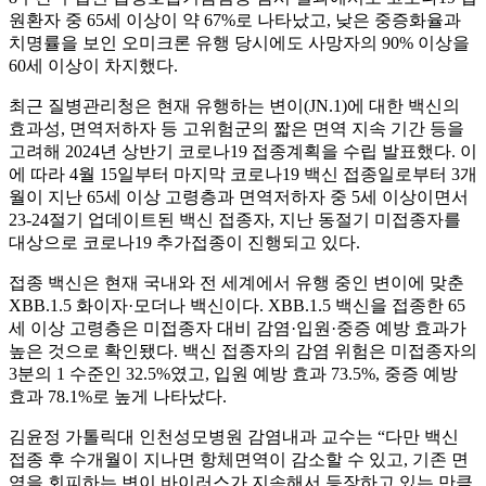
원환자 중 65세 이상이 약 67%로 나타났고, 낮은 중증화율과
치명률을 보인 오미크론 유행 당시에도 사망자의 90% 이상을
60세 이상이 차지했다.
최근 질병관리청은 현재 유행하는 변이(JN.1)에 대한 백신의
효과성, 면역저하자 등 고위험군의 짧은 면역 지속 기간 등을
고려해 2024년 상반기 코로나19 접종계획을 수립 발표했다. 이
에 따라 4월 15일부터 마지막 코로나19 백신 접종일로부터 3개
월이 지난 65세 이상 고령층과 면역저하자 중 5세 이상이면서
23-24절기 업데이트된 백신 접종자, 지난 동절기 미접종자를
대상으로 코로나19 추가접종이 진행되고 있다.
접종 백신은 현재 국내와 전 세계에서 유행 중인 변이에 맞춘
XBB.1.5 화이자·모더나 백신이다. XBB.1.5 백신을 접종한 65
세 이상 고령층은 미접종자 대비 감염·입원·중증 예방 효과가
높은 것으로 확인됐다. 백신 접종자의 감염 위험은 미접종자의
3분의 1 수준인 32.5%였고, 입원 예방 효과 73.5%, 중증 예방
효과 78.1%로 높게 나타났다.
김윤정 가톨릭대 인천성모병원 감염내과 교수는 “다만 백신
접종 후 수개월이 지나면 항체면역이 감소할 수 있고, 기존 면
역을 회피하는 변이 바이러스가 지속해서 등장하고 있는 만큼