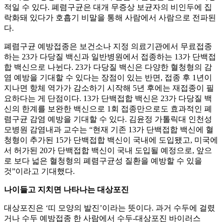
적일 수 있다. 폐렴구균은 대개 무증상 보균자의 비인두에 집
락화돼 있다가 호흡기 비말을 통해 사람에서 사람으로 전파된
다.
폐렴구균 예방접종은 보건소나 지정 의료기관에서 무료접종
하는 23가 다당질 백신과 일반병원에서 접종하는 13가 단백접
합 백신으로 나뉜다. 23가 다당질 백신은 다양한 혈청형의 감
염 예방을 기대할 수 있다는 장점이 있는 반면, 접종 후 1년이
지나면 항체 역가가 감소하기 시작해 5년 후에는 재접종이 필
요하다는 게 단점이다. 13가 단백접합 백신은 23가 다당질 백
신의 한계를 보완한 백신으로 1회 접종만으로도 효과적인 폐
렴구균 감염 예방을 기대할 수 있다. 김윤정 가톨릭대 인천성
모병원 감염내과 교수는 “현재 기존 13가 단백접합 백신에 혈
청형이 추가된 15가 단백접합 백신이 국내에 도입됐고, 미국에
서 허가된 20가 단백접합 백신이 국내 도입될 예정으로, 앞으
로 보다 넓은 혈청형의 폐렴구균성 질환을 예방할 수 있을
것”이라고 기대했다.
나이들고 지치면 나타나는 대상포진
대상포진은 ‘띠 모양의 발진’이라는 뜻이다. 과거 수두에 걸렸
거나 수두 예방접종 한 사람에서 수두-대상포진 바이러스