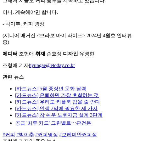
그래서 지금도 커피 공부를 계속하고 있습니다.
아니, 계속해야만 합니다.
- 박이추, 커피 명장
(시니어 매거진 <브라보 마이 라이프> 2024년 4월호 인터뷰
중)
에디터
조형애
취재
손효정
디자인
유영현
조형애 기자
hyungae@etoday.co.kr
관련 뉴스
[카드뉴스] 5월 중장년 문화 달력
[카드뉴스] 은퇴하면 가장 후회하는 것
[카드뉴스] 우리도 커플룩 입을 줄 안다
[카드뉴스] 인생 2막에 필요한 세 가지
[카드뉴스] 참 쉬운 노후자금 설계 3단계
공급 '최후 카드' 그린벨트⋯관건은
#커피
#박이추
#커피명장
#보헤미안커피점