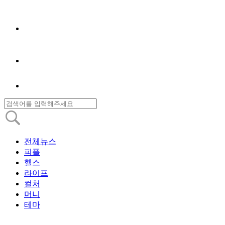
전체뉴스
피플
헬스
라이프
컬처
머니
테마