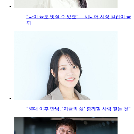
“나이 듦도 멋질 수 있죠”… 시니어 시장 길잡이 꿈
꿔
“50대 이후 만남, ‘지금의 삶’ 함께할 사람 찾는 것”