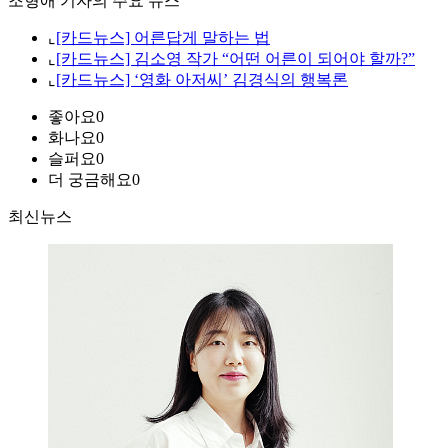
조형애 기자의 주요 뉴스
⌞
[카드뉴스] 어른답게 말하는 법
⌞
[카드뉴스] 김소영 작가 “어떤 어른이 되어야 할까?”
⌞
[카드뉴스] ‘영화 아저씨’ 김경식의 행복론
좋아요
0
화나요
0
슬퍼요
0
더 궁금해요
0
최신뉴스