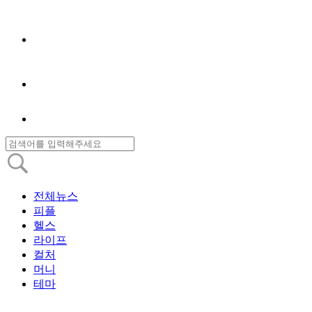
전체뉴스
피플
헬스
라이프
컬처
머니
테마