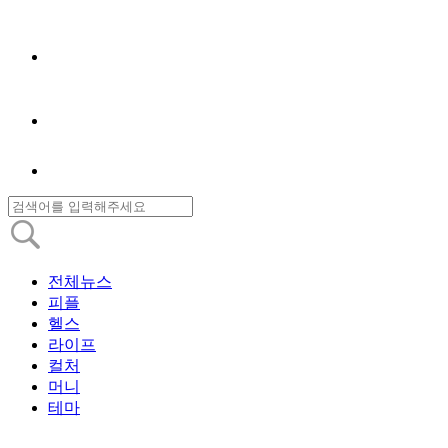
전체뉴스
피플
헬스
라이프
컬처
머니
테마