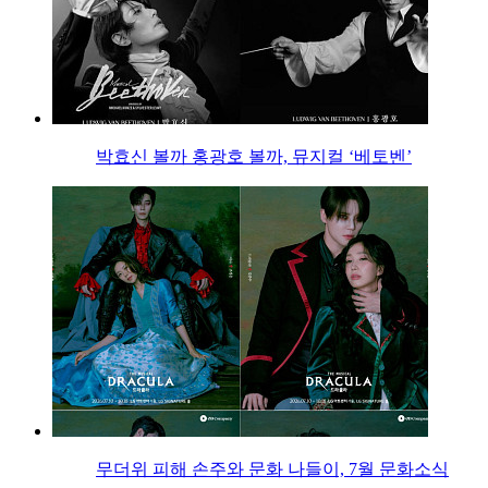
박효신 볼까 홍광호 볼까, 뮤지컬 ‘베토벤’
무더위 피해 손주와 문화 나들이, 7월 문화소식