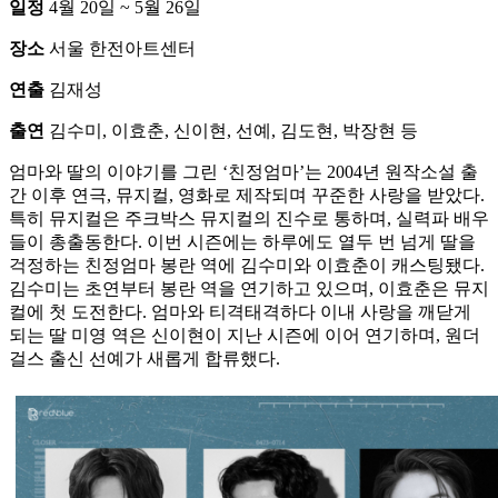
일정
4월 20일 ~ 5월 26일
장소
서울 한전아트센터
연출
김재성
출연
김수미, 이효춘, 신이현, 선예, 김도현, 박장현 등
엄마와 딸의 이야기를 그린 ‘친정엄마’는 2004년 원작소설 출
간 이후 연극, 뮤지컬, 영화로 제작되며 꾸준한 사랑을 받았다.
특히 뮤지컬은 주크박스 뮤지컬의 진수로 통하며, 실력파 배우
들이 총출동한다. 이번 시즌에는 하루에도 열두 번 넘게 딸을
걱정하는 친정엄마 봉란 역에 김수미와 이효춘이 캐스팅됐다.
김수미는 초연부터 봉란 역을 연기하고 있으며, 이효춘은 뮤지
컬에 첫 도전한다. 엄마와 티격태격하다 이내 사랑을 깨닫게
되는 딸 미영 역은 신이현이 지난 시즌에 이어 연기하며, 원더
걸스 출신 선예가 새롭게 합류했다.