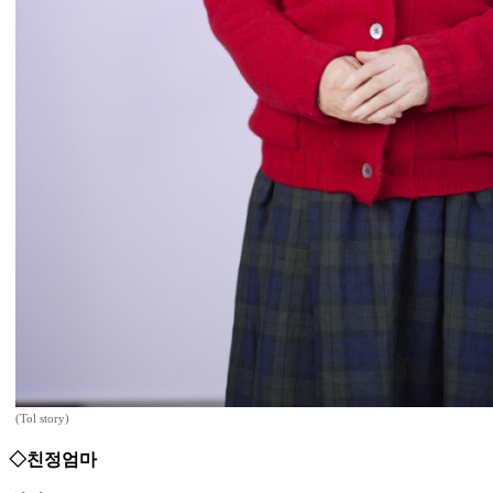
(Tol story)
◇친정엄마