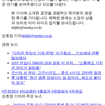
은 연기를 보여주겠다고 각오를 다졌다.
본 기사에 소개된 공연을 관람하신 독자분의 생생
한 후기를 기다립니다. 채택된 분께는 소정의 상품
과 브라보 마이 라이프 잡지를 보내드립니다.
shjlife@etoday.co.kr
손효정 기자
shjlife@etoday.co.kr
관련 뉴스
"가치관 주입이 가장 문제" 이구동성… 기성세대 관행
탈피해야
10년 전보다 5060과 2030 갈등 더 커져… “소통해도 가치
관 차이가 걸림돌”
군산의 섬 무리, 고군산군도… 중국 사신도 감탄한 절경
李 대통령 "청년 결혼 망설이는 일 없어야...제도상 불이
익 조사"
#친정엄마
#러브레터
#클로저
#유람일지
#우제길
손효정 기자의 주요 뉴스
⌞
[브라보 문화 이슈] 유방암 투병 후 더 단단해진 박미선