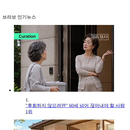
브라보 인기뉴스
1.
"후회하지 않으려면" 60세 넘어 끊어내야 할 사람
1위