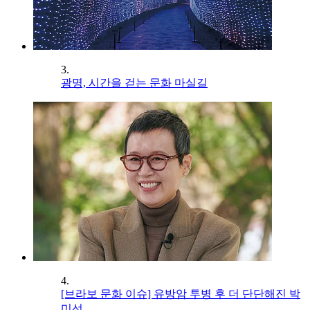
3.
광명, 시간을 걷는 문화 마실길
4.
[브라보 문화 이슈] 유방암 투병 후 더 단단해진 박
미선