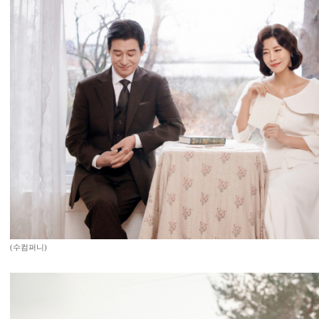
(수컴퍼니)