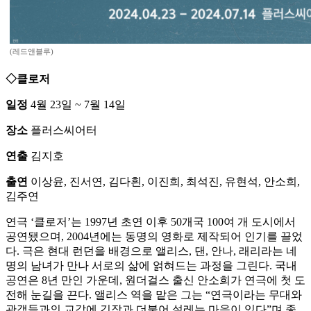
(레드앤블루)
◇클로저
일정
4월 23일 ~ 7월 14일
장소
플러스씨어터
연출
김지호
출연
이상윤, 진서연, 김다흰, 이진희, 최석진, 유현석, 안소희,
김주연
연극 ‘클로저’는 1997년 초연 이후 50개국 100여 개 도시에서
공연됐으며, 2004년에는 동명의 영화로 제작되어 인기를 끌었
다. 극은 현대 런던을 배경으로 앨리스, 댄, 안나, 래리라는 네
명의 남녀가 만나 서로의 삶에 얽혀드는 과정을 그린다. 국내
공연은 8년 만인 가운데, 원더걸스 출신 안소희가 연극에 첫 도
전해 눈길을 끈다. 앨리스 역을 맡은 그는 “연극이라는 무대와
관객들과의 교감에 긴장과 더불어 설레는 마음이 있다”며 좋