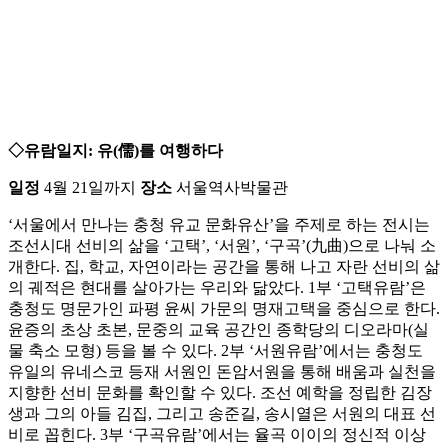
◇유람일지: 유(儒)를 여행하다
일정
4월 21일까지
장소
서울역사박물관
‘서울에서 만나는 충청 유교 문화유산’을 주제로 하는 전시는
조선시대 선비의 삶을 ‘고택’, ‘서원’, ‘구곡’(九曲)으로 나눠 소
개한다. 집, 학교, 자연이라는 공간을 통해 나고 자란 선비의 삶
의 궤적은 현대를 살아가는 우리와 닮았다. 1부 ‘고택유람’은
충청도 명문가인 파평 윤씨 가문의 명재고택을 중심으로 한다.
윤증의 초상 초본, 문중의 교육 공간인 종학당의 디오라마(실
물 축소 모형) 등을 볼 수 있다. 2부 ‘서원유람’에서는 충청도
유일의 유네스코 등재 서원인 돈암서원을 통해 배움과 실천을
지향한 선비 문화를 확인할 수 있다. 조선 예학을 정립한 김장
생과 그의 아들 김집, 그리고 송준길, 송시열은 서원의 대표 선
비로 꼽힌다. 3부 ‘구곡유람’에서는 율곡 이이의 정신적 이상