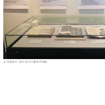
▲‘유람일지’ 로비 전시(서울역사박물)