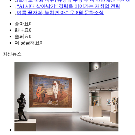
⌞
“AI 시대 살아남기” 경력을 이어가는 재취업 전략
⌞
여름 끝자락, 놓치면 아쉬운 8월 문화소식
좋아요
0
화나요
0
슬퍼요
0
더 궁금해요
0
최신뉴스