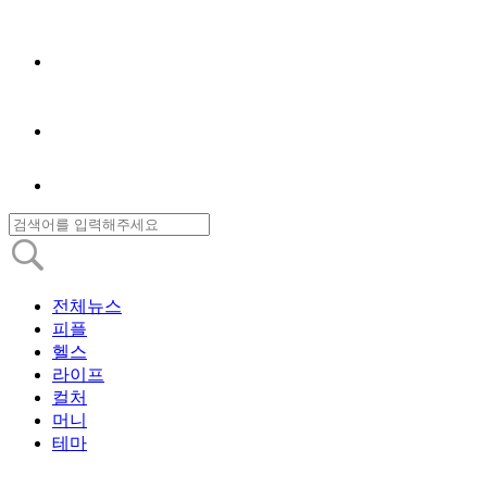
전체뉴스
피플
헬스
라이프
컬처
머니
테마