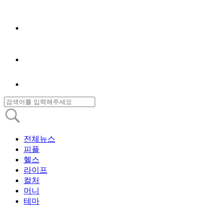
전체뉴스
피플
헬스
라이프
컬처
머니
테마