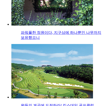
파워풀한 정원이다, 지구상에 하나뿐인 나무까지
보유했으니
왕들의 계곡에 도전하라! 킹스데일 골프클럽