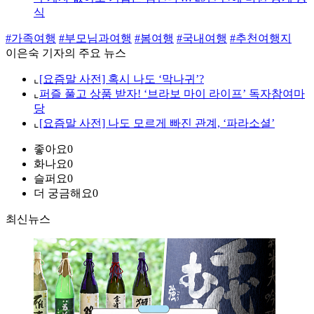
식
#가족여행
#부모님과여행
#봄여행
#국내여행
#추천여행지
이은숙 기자의 주요 뉴스
⌞
[요즘말 사전] 혹시 나도 ‘막나귀’?
⌞
퍼즐 풀고 상품 받자! ‘브라보 마이 라이프’ 독자참여마
당
⌞
[요즘말 사전] 나도 모르게 빠진 관계, ‘파라소셜’
좋아요
0
화나요
0
슬퍼요
0
더 궁금해요
0
최신뉴스