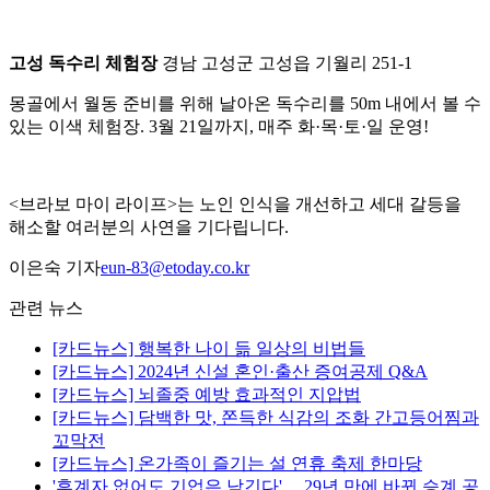
고성 독수리 체험장
경남 고성군 고성읍 기월리 251-1
몽골에서 월동 준비를 위해 날아온 독수리를 50m 내에서 볼 수
있는 이색 체험장. 3월 21일까지, 매주 화·목·토·일 운영!
<브라보 마이 라이프>는 노인 인식을 개선하고 세대 갈등을
해소할 여러분의 사연을 기다립니다.
이은숙 기자
eun-83@etoday.co.kr
관련 뉴스
[카드뉴스] 행복한 나이 듦 일상의 비법들
[카드뉴스] 2024년 신설 혼인·출산 증여공제 Q&A
[카드뉴스] 뇌졸중 예방 효과적인 지압법
[카드뉴스] 담백한 맛, 쫀득한 식감의 조화 간고등어찜과
꼬막전
[카드뉴스] 온가족이 즐기는 설 연휴 축제 한마당
'후계자 없어도 기업은 남긴다'… 29년 만에 바뀐 승계 공