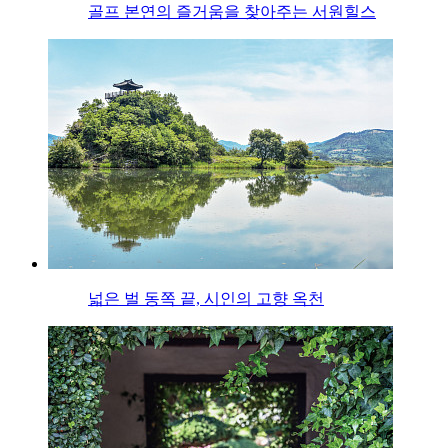
골프 본연의 즐거움을 찾아주는 서원힐스
넓은 벌 동쪽 끝, 시인의 고향 옥천