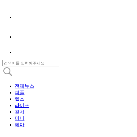
전체뉴스
피플
헬스
라이프
컬처
머니
테마