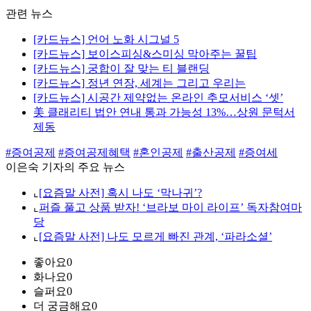
관련 뉴스
[카드뉴스] 언어 노화 시그널 5
[카드뉴스] 보이스피싱&스미싱 막아주는 꿀팁
[카드뉴스] 궁합이 잘 맞는 티 블랜딩
[카드뉴스] 정년 연장, 세계는 그리고 우리는
[카드뉴스] 시공간 제약없는 온라인 추모서비스 ‘셋’
美 클래리티 법안 연내 통과 가능성 13%…상원 문턱서
제동
#증여공제
#증여공제혜택
#혼인공제
#출산공제
#증여세
이은숙 기자의 주요 뉴스
⌞
[요즘말 사전] 혹시 나도 ‘막나귀’?
⌞
퍼즐 풀고 상품 받자! ‘브라보 마이 라이프’ 독자참여마
당
⌞
[요즘말 사전] 나도 모르게 빠진 관계, ‘파라소셜’
좋아요
0
화나요
0
슬퍼요
0
더 궁금해요
0