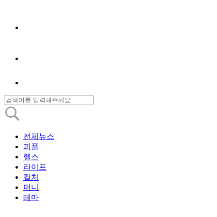
전체뉴스
피플
헬스
라이프
컬처
머니
테마