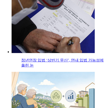
정년연장 입법 ‘상반기 무산’, 연내 입법 가능성에
쏠린 눈