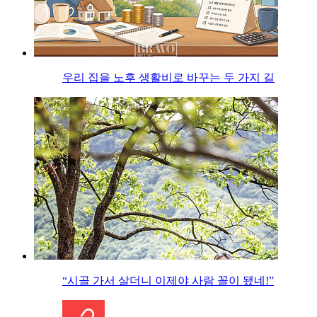
우리 집을 노후 생활비로 바꾸는 두 가지 길
“시골 가서 살더니 이제야 사람 꼴이 됐네!”