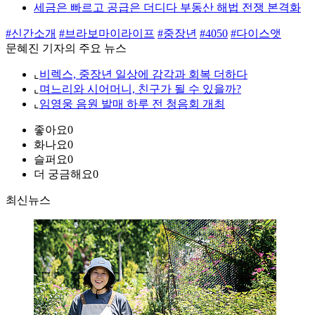
세금은 빠르고 공급은 더디다 부동산 해법 전쟁 본격화
#신간소개
#브라보마이라이프
#중장년
#4050
#다이스앳
문혜진 기자의 주요 뉴스
⌞
비렉스, 중장년 일상에 감각과 회복 더하다
⌞
며느리와 시어머니, 친구가 될 수 있을까?
⌞
임영웅 음원 발매 하루 전 청음회 개최
좋아요
0
화나요
0
슬퍼요
0
더 궁금해요
0
최신뉴스