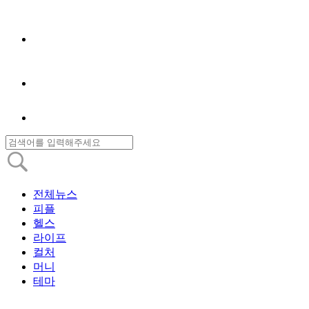
전체뉴스
피플
헬스
라이프
컬처
머니
테마