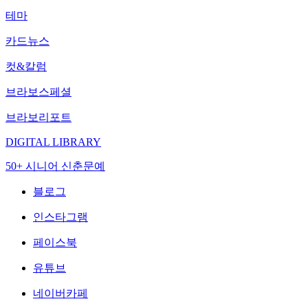
테마
카드뉴스
컷&칼럼
브라보스페셜
브라보리포트
DIGITAL LIBRARY
50+ 시니어 신춘문예
블로그
인스타그램
페이스북
유튜브
네이버카페