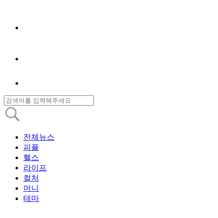
전체뉴스
피플
헬스
라이프
컬처
머니
테마