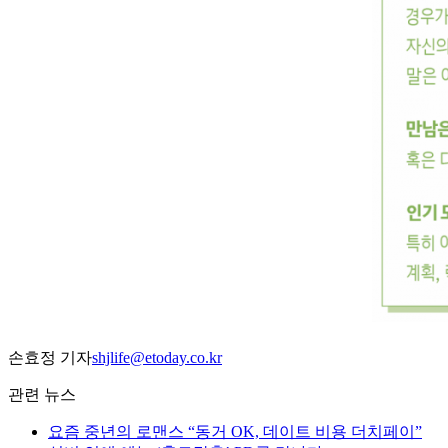
손효정 기자
shjlife@etoday.co.kr
관련 뉴스
요즘 중년의 로맨스 “동거 OK, 데이트 비용 더치페이”