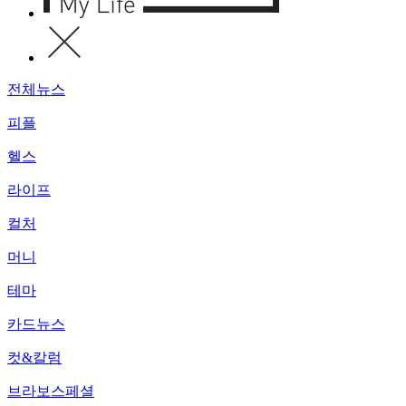
전체뉴스
피플
헬스
라이프
컬처
머니
테마
카드뉴스
컷&칼럼
브라보스페셜