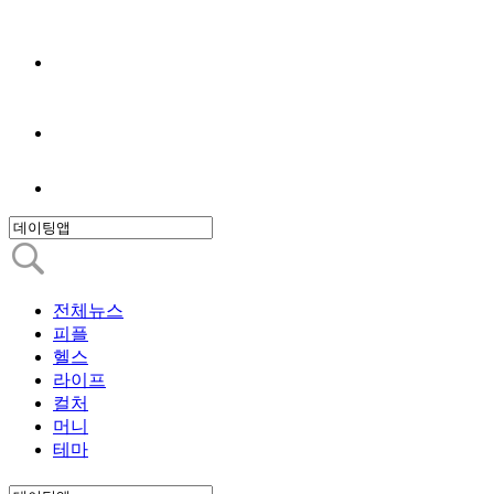
전체뉴스
피플
헬스
라이프
컬처
머니
테마