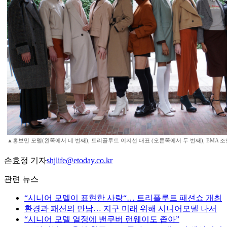
▲홍보민 모델(왼쪽에서 네 번째), 트리플루트 이지선 대표 (오른쪽에서 두 번째), EMA 조앤
손효정 기자
shjlife@etoday.co.kr
관련 뉴스
“시니어 모델이 표현한 사랑“… 트리플루트 패션쇼 개최
환경과 패션의 만남… 지구 미래 위해 시니어모델 나서
“시니어 모델 열정에 밴쿠버 런웨이도 좁아”