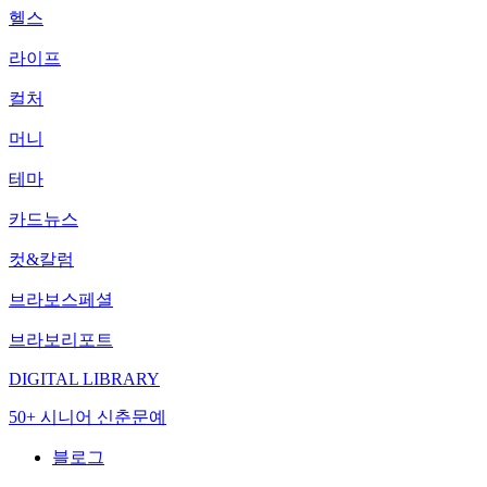
헬스
라이프
컬처
머니
테마
카드뉴스
컷&칼럼
브라보스페셜
브라보리포트
DIGITAL LIBRARY
50+ 시니어 신춘문예
블로그