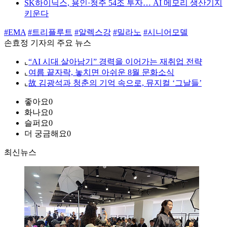
SK하이닉스, 용인·청주 54조 투자… AI 메모리 생산기지
키운다
#EMA
#트리플루트
#알렉스강
#밀라노
#시니어모델
손효정 기자의 주요 뉴스
⌞
“AI 시대 살아남기” 경력을 이어가는 재취업 전략
⌞
여름 끝자락, 놓치면 아쉬운 8월 문화소식
⌞
故 김광석과 청춘의 기억 속으로, 뮤지컬 ‘그날들’
좋아요
0
화나요
0
슬퍼요
0
더 궁금해요
0
최신뉴스