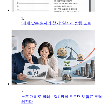
1.
‘내게 맞는 일자리 찾기’ 일자리 탐험 노트
2.
노후 대비로 달러보험? 환율 오르면 보험료 부담
커진다