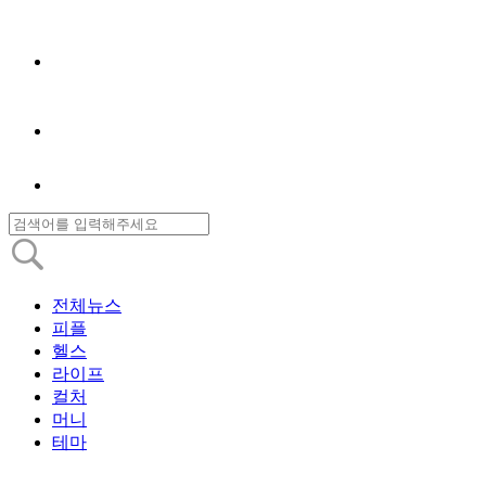
전체뉴스
피플
헬스
라이프
컬처
머니
테마