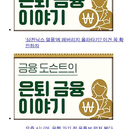
'삼전닉스 열풍'에 레버리지 올라타기? 이건 꼭 확
인하자
요즘 시니어, 은행 가기 전 유튜브 먼저 본다