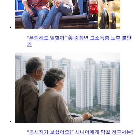
“은퇴해도 일할까” 美 중장년 고소득층 노후 불안
커
“공시지가 보셨어요?” 시니어에게 닥칠 청구서는?