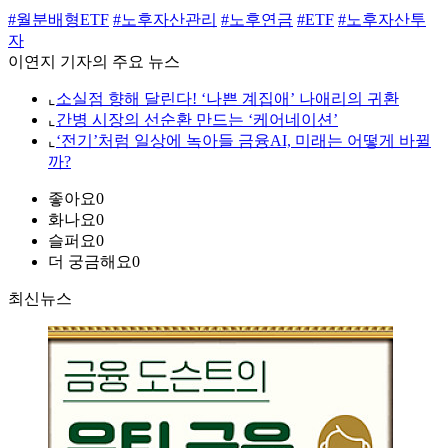
#월분배형ETF
#노후자산관리
#노후연금
#ETF
#노후자산투
자
이연지 기자의 주요 뉴스
⌞
소실점 향해 달린다! ‘나쁜 계집애’ 나애리의 귀환
⌞
간병 시장의 선순환 만드는 ‘케어네이션’
⌞
‘전기’처럼 일상에 녹아들 금융AI, 미래는 어떻게 바뀔
까?
좋아요
0
화나요
0
슬퍼요
0
더 궁금해요
0
최신뉴스