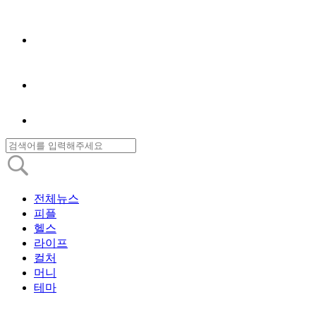
전체뉴스
피플
헬스
라이프
컬처
머니
테마