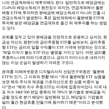
니라 연금계좌에서 재투자해도 된다. 일반적으로 배당금에는
15.4%의 배당소득세가 원천징수 되지만, 연금계좌에서 월분
배형 ETF에 투자하면 분배금에 배당소득세가 아니라 인출 시
연금소득세가 발생한다. 혹은 일반계좌에서 월분배형 ETF에
투자해 받은 배당금을 연금계좌로 옮긴 뒤 재투자를 하는 방법
도 있다.
은퇴를 앞두고 있어 분배금을 안정적으로 운용하고 싶지만, 현
금성 자산도 원한다면 금리추종형 ETF를 살펴보자. 금리추종
형 ETF는 금리의 일할 수익률이 ETF 가격에 반영되는 것으로,
‘매일 이자가 붙는 ETF’라는 별명을 가지고 있다. 어떤 금리를
추종하느냐에 따라 다르겠으나, 금리가 마이너스로 내려가지
않는 이상 손실이 발생하기 어려운 구조다.
윤재홍 미래에셋증권 디지털리서치 선임연구위원은 ‘월분배
ETF의 인기, 그 이유와 현황’에서 “국내 월분배형 ETF 상품을
보면 해외 주식과 채권을 기초자산으로 한 상품 비중이 높
다”면서 “해외 지수 추종 ETF는 미국에 집중되어있다. 미국 대
표 지수 S&P 500 편입 종목의 약 78%가 분기별로 분배금을 지
급할 정도로 분기 배당이 일반화돼 있고, 배당일도 기업별로
달라 월간 현금흐름 만들기에 용이하기 때문”이라고 분석했
다.