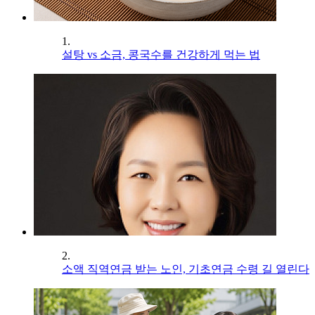
1.
설탕 vs 소금, 콩국수를 건강하게 먹는 법
2.
소액 직역연금 받는 노인, 기초연금 수령 길 열린다