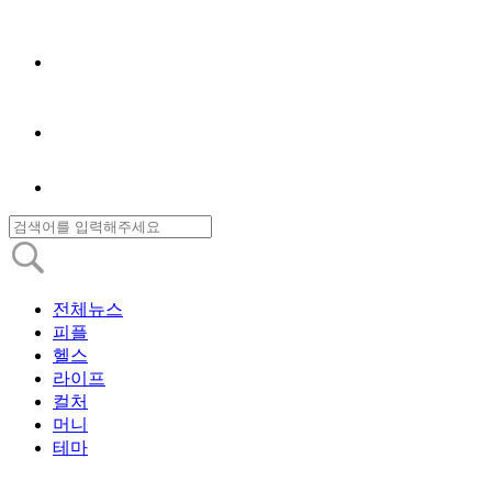
전체뉴스
피플
헬스
라이프
컬처
머니
테마