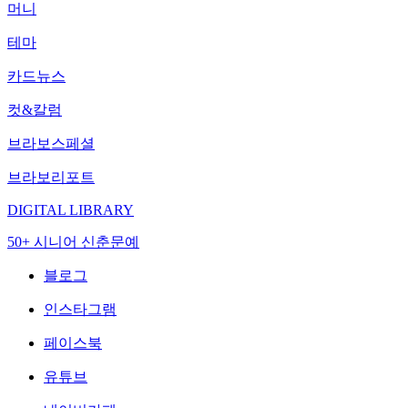
머니
테마
카드뉴스
컷&칼럼
브라보스페셜
브라보리포트
DIGITAL LIBRARY
50+ 시니어 신춘문예
블로그
인스타그램
페이스북
유튜브