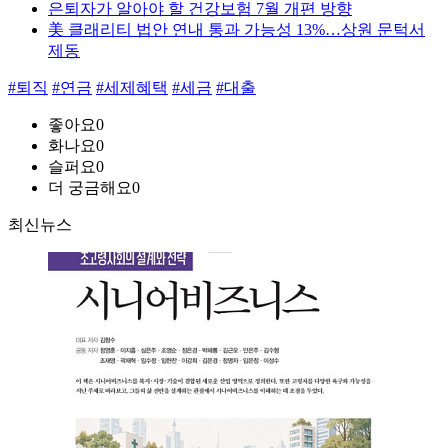
은퇴자가 알아야 할 건강보험 7월 개편 방향
美 클래리티 법안 연내 통과 가능성 13%…상원 문턱서
제동
#퇴직
#연금
#세제혜택
#세금
#대출
좋아요
0
화나요
0
슬퍼요
0
더 궁금해요
0
최신뉴스