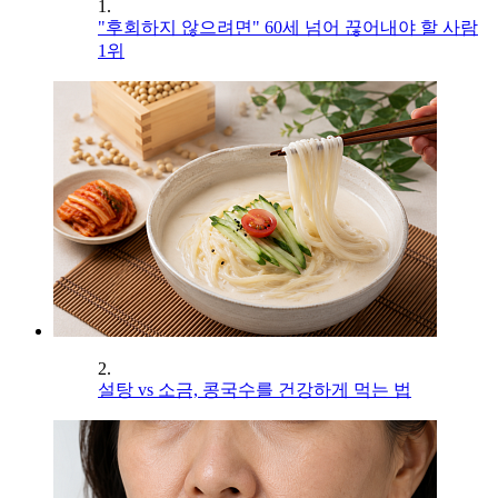
1.
"후회하지 않으려면" 60세 넘어 끊어내야 할 사람
1위
2.
설탕 vs 소금, 콩국수를 건강하게 먹는 법