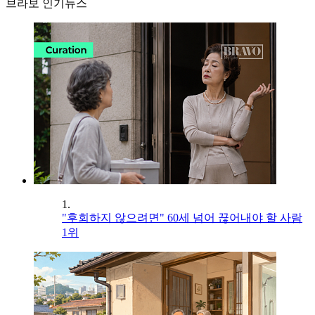
브라보 인기뉴스
1.
"후회하지 않으려면" 60세 넘어 끊어내야 할 사람
1위