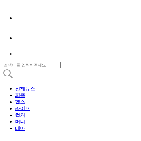
전체뉴스
피플
헬스
라이프
컬처
머니
테마