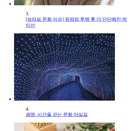
3.
[브라보 문화 이슈] 유방암 투병 후 더 단단해진 박
미선
4.
광명, 시간을 걷는 문화 마실길