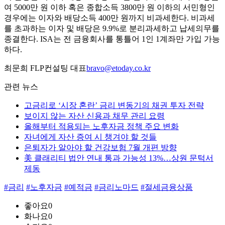
여 5000만 원 이하 혹은 종합소득 3800만 원 이하의 서민형인
경우에는 이자와 배당소득 400만 원까지 비과세한다. 비과세
를 초과하는 이자 및 배당은 9.9%로 분리과세하고 납세의무를
종결한다. ISA는 전 금융회사를 통틀어 1인 1계좌만 가입 가능
하다.
최문희 FLP컨설팅 대표
bravo@etoday.co.kr
관련 뉴스
고금리로 ‘시장 혼란’ 금리 변동기의 채권 투자 전략
보이지 않는 자산 신용과 채무 관리 요령
올해부터 적용되는 노후자금 정책 주요 변화
자녀에게 자산 증여 시 챙겨야 할 것들
은퇴자가 알아야 할 건강보험 7월 개편 방향
美 클래리티 법안 연내 통과 가능성 13%…상원 문턱서
제동
#금리
#노후자금
#예적금
#금리노마드
#절세금융상품
좋아요
0
화나요
0