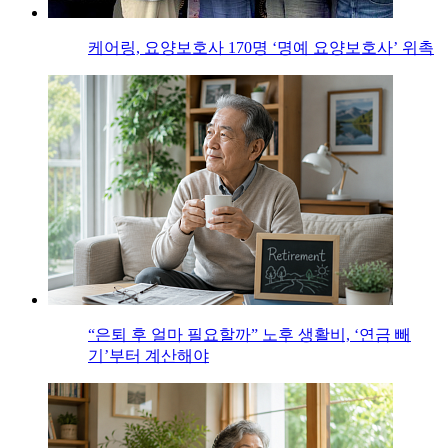
케어링, 요양보호사 170명 ‘명예 요양보호사’ 위촉
“은퇴 후 얼마 필요할까” 노후 생활비, ‘연금 빼
기’부터 계산해야