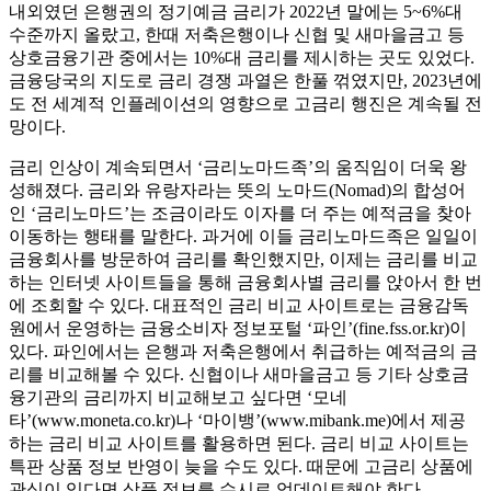
내외였던 은행권의 정기예금 금리가 2022년 말에는 5~6%대
수준까지 올랐고, 한때 저축은행이나 신협 및 새마을금고 등
상호금융기관 중에서는 10%대 금리를 제시하는 곳도 있었다.
금융당국의 지도로 금리 경쟁 과열은 한풀 꺾였지만, 2023년에
도 전 세계적 인플레이션의 영향으로 고금리 행진은 계속될 전
망이다.
금리 인상이 계속되면서 ‘금리노마드족’의 움직임이 더욱 왕
성해졌다. 금리와 유랑자라는 뜻의 노마드(Nomad)의 합성어
인 ‘금리노마드’는 조금이라도 이자를 더 주는 예적금을 찾아
이동하는 행태를 말한다. 과거에 이들 금리노마드족은 일일이
금융회사를 방문하여 금리를 확인했지만, 이제는 금리를 비교
하는 인터넷 사이트들을 통해 금융회사별 금리를 앉아서 한 번
에 조회할 수 있다. 대표적인 금리 비교 사이트로는 금융감독
원에서 운영하는 금융소비자 정보포털 ‘파인’(fine.fss.or.kr)이
있다. 파인에서는 은행과 저축은행에서 취급하는 예적금의 금
리를 비교해볼 수 있다. 신협이나 새마을금고 등 기타 상호금
융기관의 금리까지 비교해보고 싶다면 ‘모네
타’(www.moneta.co.kr)나 ‘마이뱅’(www.mibank.me)에서 제공
하는 금리 비교 사이트를 활용하면 된다. 금리 비교 사이트는
특판 상품 정보 반영이 늦을 수도 있다. 때문에 고금리 상품에
관심이 있다면 상품 정보를 수시로 업데이트해야 한다.