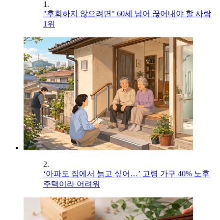
1.
"후회하지 않으려면" 60세 넘어 끊어내야 할 사람
1위
2.
‘아파도 집에서 늙고 싶어…’ 고령 가구 40% 노후
주택이라 어려워