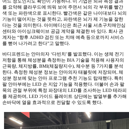
어느 정도인지도 확인이 가능하다. 이 기업은 뇌파 측정 결과
를 요약해 클라우드에 띄워 보여 주면서 뇌의 각 부위를 빨간
색 또는 파란색으로 표시한다. 빨간색은 같은 나이대보다 뇌의
기능이 떨어지는 것을 뜻하고, 파란색은 뇌가 제 기능을 잘한
다는 것을 의미한다. 아이메디신은 최근 서울 서초구치매안심
센터와 아이싱크웨이브 공급 계약을 체결한 바 있다. 회사 관
계자는 “향후 ADHD 검진 또는 치매 예측 등으로까지 서비스
를 뻗어 나가려고 한다”고 말했다.
바디프렌드는 안마의자 ‘다빈치’를 발표했다. 이는 생체 전기
저항을 통해 체성분을 측정하는 BIA 기술을 적용해 사용자의
근육량, 체지방률, BMI(체질량지수), 체수분 등 7가지를 분석
한다. 측정한 체성분 정보는 안마의자 태블릿에 저장되며, 체
성분 정보에 맞는 안마 프로그램 추천 기능도 탑재했다. 특히
팔 안마부에는 LED 손 지압 기능을 적용했다. 더불어 손과 팔
목의 관절 부위에 특정 파장대의 LED를 조사하는 LED 테라피
를 제공하며, LED 가이드 플레이트 상단에는 발열부를 추가해
손바닥에 열을 효과적으로 전달할 수 있도록 했다.