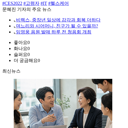
#CES2022
#고령자
#IT
#헬스케어
문혜진 기자의 주요 뉴스
⌞
비렉스, 중장년 일상에 감각과 회복 더하다
⌞
며느리와 시어머니, 친구가 될 수 있을까?
⌞
임영웅 음원 발매 하루 전 청음회 개최
좋아요
0
화나요
0
슬퍼요
0
더 궁금해요
0
최신뉴스