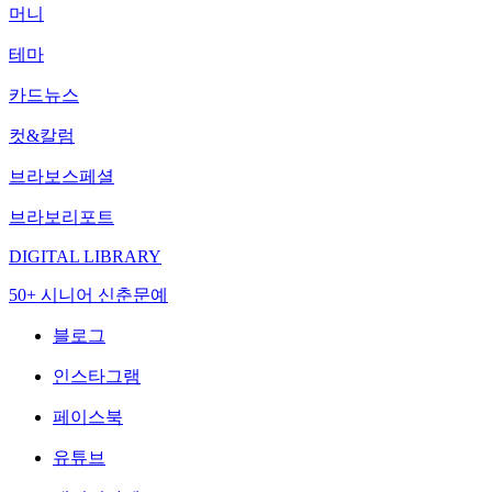
머니
테마
카드뉴스
컷&칼럼
브라보스페셜
브라보리포트
DIGITAL LIBRARY
50+ 시니어 신춘문예
블로그
인스타그램
페이스북
유튜브