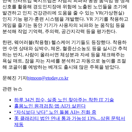
한국 스타트업 룩시드랩은 사람의 뇌파와 동공 움직임 등 생체
신호를 활용해 경도인지장애 위험에 노출된 노인들을 조기에
발견하고 인지 건강관리에 도움을 줄 수 있는 VR(가상현실)
인지 기능 평가·훈련 시스템을 개발했다. VR 기기를 착용하고
게임을 즐기는 동안 기기가 사용자의 뇌파와 눈 움직임 등을
분석해 작업 기억력, 주의력, 공간지각력 등을 평가한다.
한편, 웨어러블(착용형) 헬스케어 기기들도 등장했다. 착용하
면 수면 상태와 심박수, 체온, 혈중산소농도 등을 실시간 추적
하는 반지, 사람이 올라서면 체성분과 자세 등을 체크해주는
욕실 매트, 잠을 자는 자세를 분석하고 자동으로 높이를 조절
해 코골이를 예방하는 베개도 출시돼 많은 주목을 받았다.
문혜진 기자
hjmoon@etoday.co.kr
관련 뉴스
하루 34건 접수, 실종 노인 찾아주는 착한 IT 기술
홀몸노인 원격검침·앱·AI가 살핀다
“자식보다 낫다” 노인 돌봄 AI는 진화 중
美 클래리티 법안 연내 통과 가능성 13%…상원 문턱서
제동