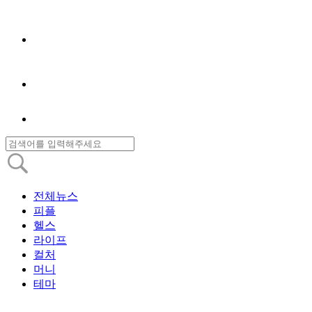
전체뉴스
피플
헬스
라이프
컬처
머니
테마