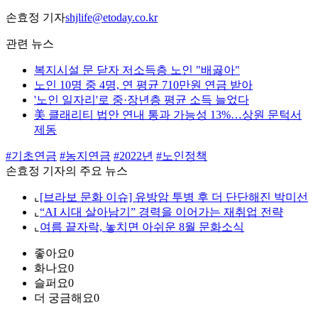
손효정 기자
shjlife@etoday.co.kr
관련 뉴스
복지시설 문 닫자 저소득층 노인 "배곯아"
노인 10명 중 4명, 연 평균 710만원 연금 받아
'노인 일자리'로 중·장년층 평균 소득 늘었다
美 클래리티 법안 연내 통과 가능성 13%…상원 문턱서
제동
#기초연금
#농지연금
#2022년
#노인정책
손효정 기자의 주요 뉴스
⌞
[브라보 문화 이슈] 유방암 투병 후 더 단단해진 박미선
⌞
“AI 시대 살아남기” 경력을 이어가는 재취업 전략
⌞
여름 끝자락, 놓치면 아쉬운 8월 문화소식
좋아요
0
화나요
0
슬퍼요
0
더 궁금해요
0