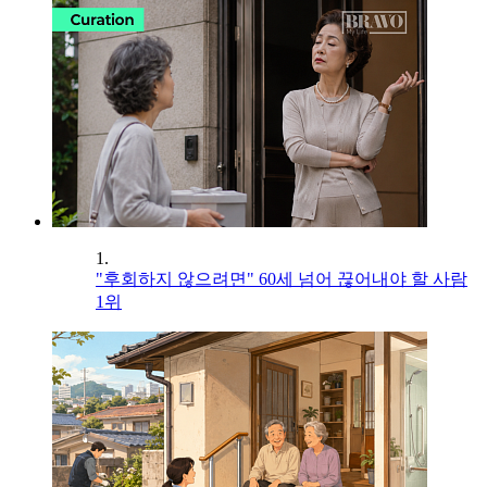
1.
"후회하지 않으려면" 60세 넘어 끊어내야 할 사람
1위