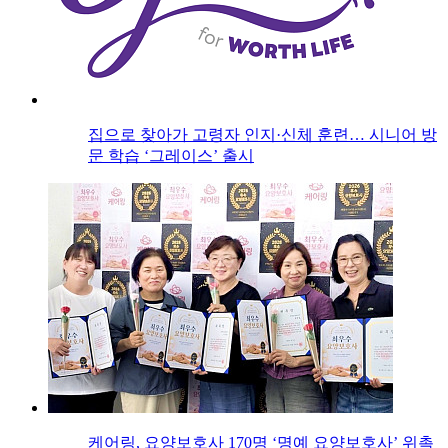
집으로 찾아가 고령자 인지·신체 훈련… 시니어 방
문 학습 ‘그레이스’ 출시
케어링, 요양보호사 170명 ‘명예 요양보호사’ 위촉