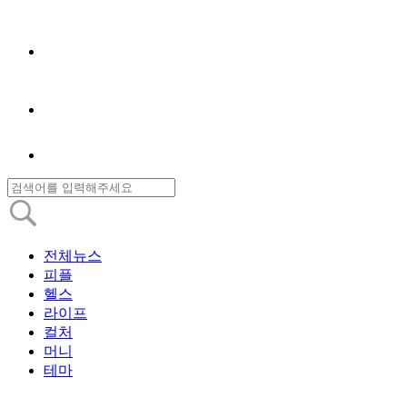
전체뉴스
피플
헬스
라이프
컬처
머니
테마