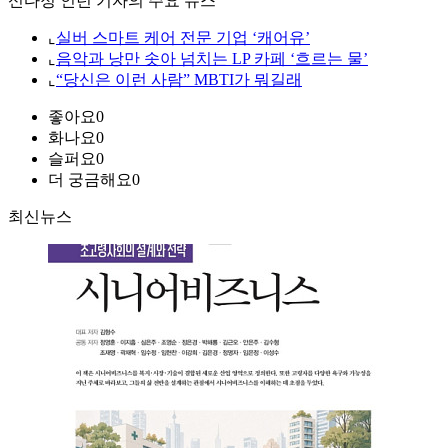
신다정 인턴 기자의 주요 뉴스
⌞
실버 스마트 케어 전문 기업 ‘캐어유’
⌞
음악과 낭만 솟아 넘치는 LP 카페 ‘흐르는 물’
⌞
“당신은 이런 사람” MBTI가 뭐길래
좋아요
0
화나요
0
슬퍼요
0
더 궁금해요
0
최신뉴스