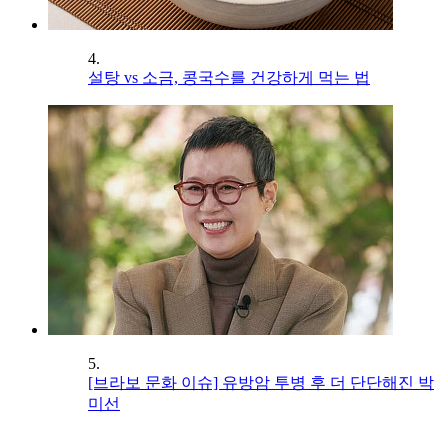
4.
설탕 vs 소금, 콩국수를 건강하게 먹는 법
5.
[브라보 문화 이슈] 유방암 투병 후 더 단단해진 박
미선