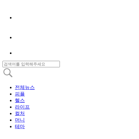
전체뉴스
피플
헬스
라이프
컬처
머니
테마