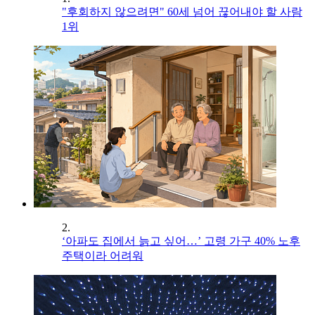
"후회하지 않으려면" 60세 넘어 끊어내야 할 사람
1위
2.
‘아파도 집에서 늙고 싶어…’ 고령 가구 40% 노후
주택이라 어려워