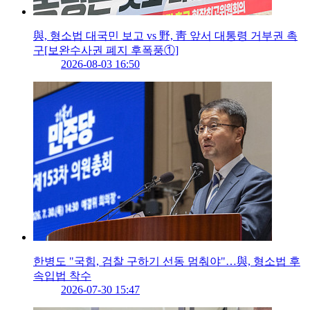
與, 형소법 대국민 보고 vs 野, 靑 앞서 대통령 거부권 촉
구[보완수사권 폐지 후폭풍①]
2026-08-03 16:50
한병도 "국힘, 검찰 구하기 선동 멈춰야"…與, 형소법 후
속입법 착수
2026-07-30 15:47