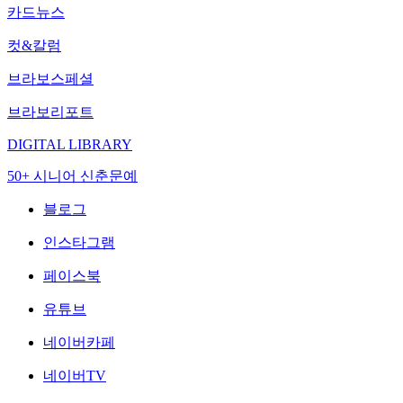
카드뉴스
컷&칼럼
브라보스페셜
브라보리포트
DIGITAL LIBRARY
50+ 시니어 신춘문예
블로그
인스타그램
페이스북
유튜브
네이버카페
네이버TV