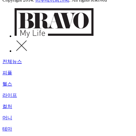
전체뉴스
피플
헬스
라이프
컬처
머니
테마