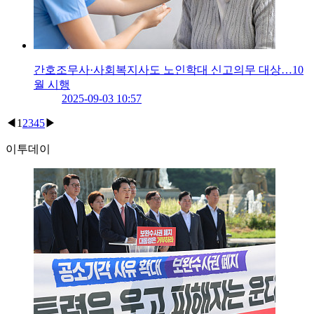
간호조무사·사회복지사도 노인학대 신고의무 대상…10
월 시행
2025-09-03 10:57
◀
1
2
3
4
5
▶
이투데이