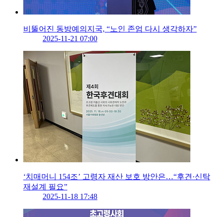
비뚤어진 동방예의지국, “노인 존엄 다시 생각하자”
2025-11-21 07:00
‘치매머니 154조’ 고령자 재산 보호 방안은…“후견·신탁
재설계 필요”
2025-11-18 17:48