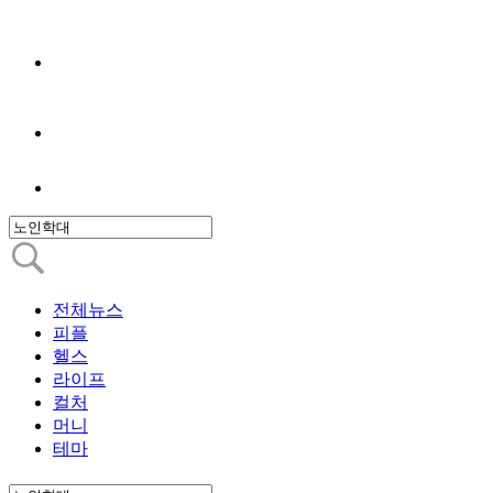
전체뉴스
피플
헬스
라이프
컬처
머니
테마