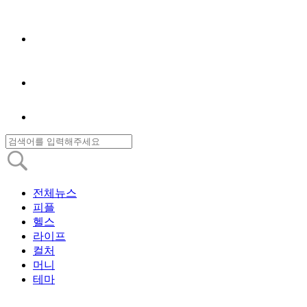
전체뉴스
피플
헬스
라이프
컬처
머니
테마