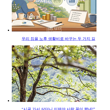
우리 집을 노후 생활비로 바꾸는 두 가지 길
“시골 가서 살더니 이제야 사람 꼴이 됐네!”