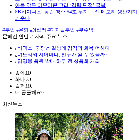
아들 닮은 이모티콘 그려 ‘경력 단절’ 극복
SK하이닉스, 용인·청주 54조 투자… AI 메모리 생산기지
키운다
#부업
#은퇴
#N잡러
#디지털부업
#부수익
문혜진 인턴 기자의 주요 뉴스
⌞
비렉스, 중장년 일상에 감각과 회복 더하다
⌞
며느리와 시어머니, 친구가 될 수 있을까?
⌞
임영웅 음원 발매 하루 전 청음회 개최
좋아요
0
화나요
0
슬퍼요
0
더 궁금해요
0
최신뉴스