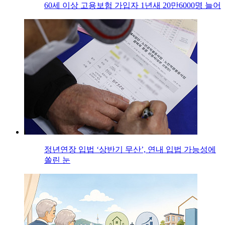
60세 이상 고용보험 가입자 1년새 20만6000명 늘어
정년연장 입법 ‘상반기 무산’, 연내 입법 가능성에
쏠린 눈