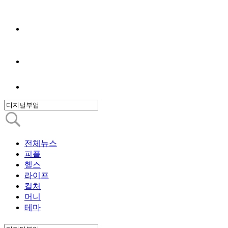
전체뉴스
피플
헬스
라이프
컬처
머니
테마