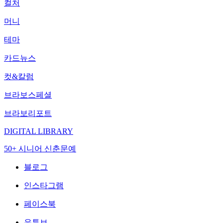
컬처
머니
테마
카드뉴스
컷&칼럼
브라보스페셜
브라보리포트
DIGITAL LIBRARY
50+ 시니어 신춘문예
블로그
인스타그램
페이스북
유튜브