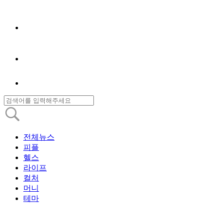
전체뉴스
피플
헬스
라이프
컬처
머니
테마