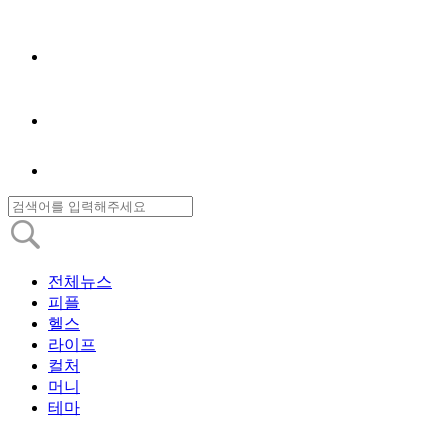
전체뉴스
피플
헬스
라이프
컬처
머니
테마