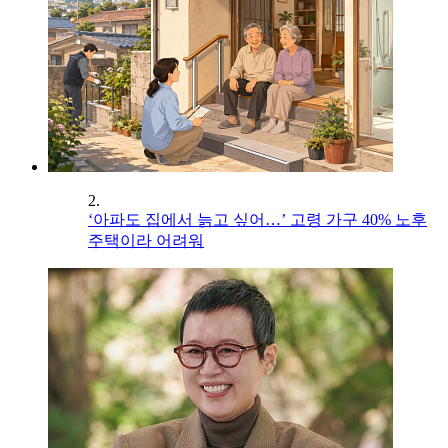
2.
‘아파도 집에서 늙고 싶어…’ 고령 가구 40% 노후
주택이라 어려워