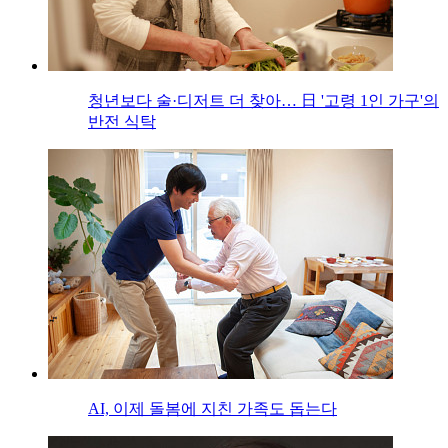
청년보다 술·디저트 더 찾아… 日 '고령 1인 가구'의
반전 식탁
AI, 이제 돌봄에 지친 가족도 돕는다