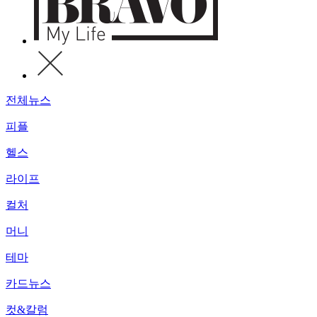
전체뉴스
피플
헬스
라이프
컬처
머니
테마
카드뉴스
컷&칼럼