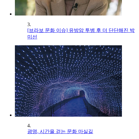
3.
[브라보 문화 이슈] 유방암 투병 후 더 단단해진 박
미선
4.
광명, 시간을 걷는 문화 마실길