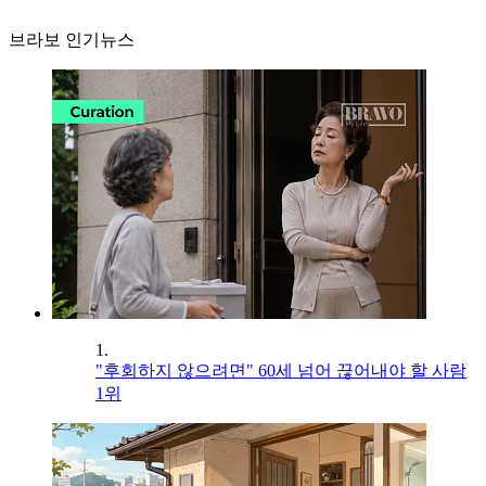
브라보 인기뉴스
1.
"후회하지 않으려면" 60세 넘어 끊어내야 할 사람
1위