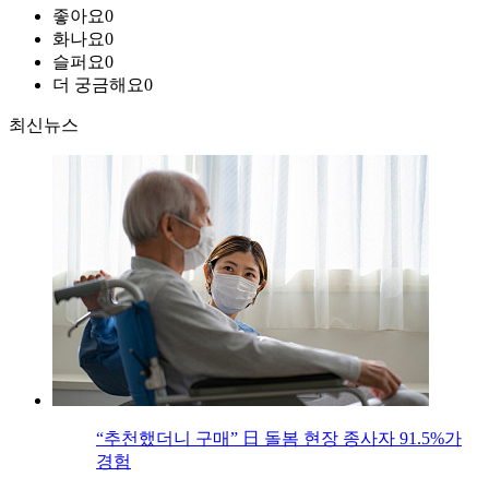
좋아요
0
화나요
0
슬퍼요
0
더 궁금해요
0
최신뉴스
“추천했더니 구매” 日 돌봄 현장 종사자 91.5%가
경험