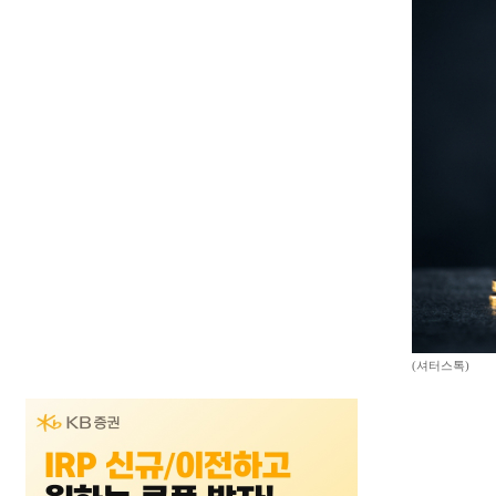
(셔터스톡)