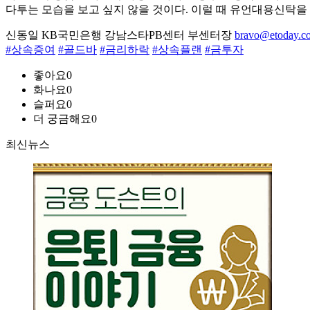
다투는 모습을 보고 싶지 않을 것이다. 이럴 때 유언대용신탁을
신동일 KB국민은행 강남스타PB센터 부센터장
bravo@etoday.co
#상속증여
#골드바
#금리하락
#상속플랜
#금투자
좋아요
0
화나요
0
슬퍼요
0
더 궁금해요
0
최신뉴스