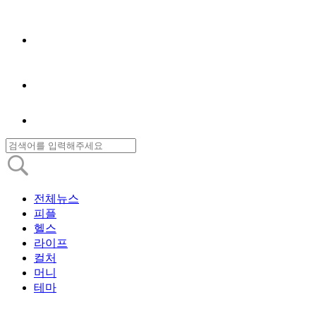
전체뉴스
피플
헬스
라이프
컬처
머니
테마